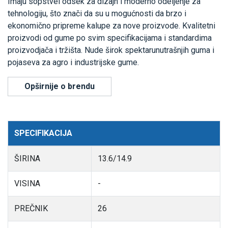
Imaju sopstvei odsek za dizajn i moderno odeljenje za
tehnologiju, što znači da su u mogućnosti da brzo i
ekonomično pripreme kalupe za nove proizvode. Kvalitetni
proizvodi od gume po svim specifikacijama i standardima
proizvodjača i tržišta. Nude širok spektarunutrašnjih guma i
pojaseva za agro i industrijske gume.
Opširnije o brendu
SPECIFIKACIJA
ŠIRINA
13.6/14.9
VISINA
-
PREČNIK
26