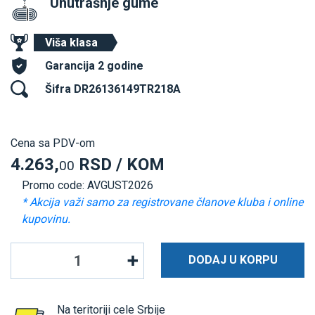
Unutrašnje gume
Viša klasa
Garancija 2 godine
Šifra DR26136149TR218A
Cena sa PDV-om
4.263,
RSD / KOM
00
Promo code: AVGUST2026
* Akcija važi samo za registrovane članove kluba i online
kupovinu.
DODAJ U KORPU
Na teritoriji cele Srbije