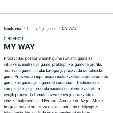
Naslovna
Unutrašnje gume
MY WAY
O BRENDU
MY WAY
Proizvođač poljoprivrednih guma i čvrstih guma za
viljuškare, unutrašnje gume, preklopnike, gumene profile,
mešavine gume i široku kategoriju proizvoda od tehničke
gume.Proizvode i isporučuju visokokvalitetne proizvode od
gume koji garantuju sigurnost i udobnost. Tradicionalna
kompanija koja je prerasla nacionalne okvire kvalitetom
svojih proizvoda.Trenutno izvoze svoje proizvode u
više zemalja sveta, od Evrope i Amerike do Azije i Afrike.
Imaju sopstvei odsek za dizajn i moderno odeljenje za
tehnologiju, što znači da su u mogućnosti da brzo i