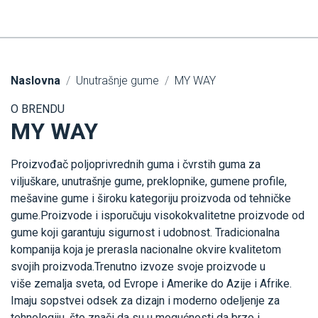
Naslovna
Unutrašnje gume
MY WAY
O BRENDU
MY WAY
Proizvođač poljoprivrednih guma i čvrstih guma za
viljuškare, unutrašnje gume, preklopnike, gumene profile,
mešavine gume i široku kategoriju proizvoda od tehničke
gume.Proizvode i isporučuju visokokvalitetne proizvode od
gume koji garantuju sigurnost i udobnost. Tradicionalna
kompanija koja je prerasla nacionalne okvire kvalitetom
svojih proizvoda.Trenutno izvoze svoje proizvode u
više zemalja sveta, od Evrope i Amerike do Azije i Afrike.
Imaju sopstvei odsek za dizajn i moderno odeljenje za
tehnologiju, što znači da su u mogućnosti da brzo i