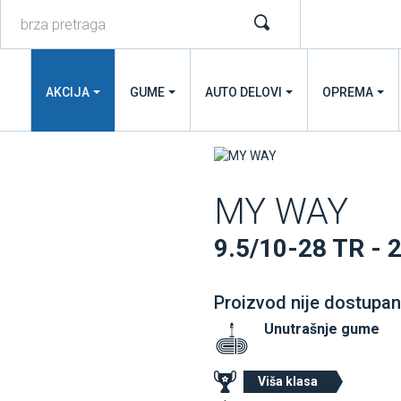
AKCIJA
GUME
AUTO DELOVI
OPREMA
MY WAY
9.5/10-28 TR -
Proizvod nije dostupan
Unutrašnje gume
Viša klasa