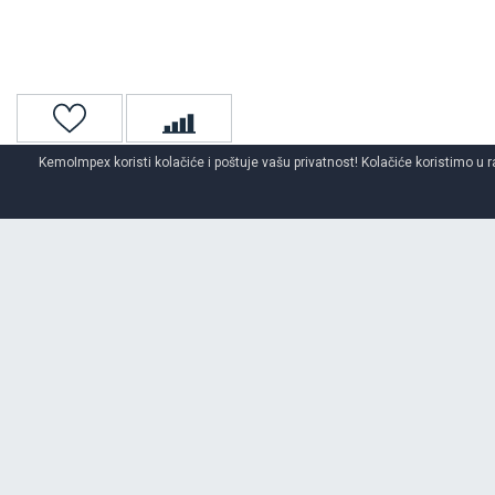
KemoImpex koristi kolačiće i poštuje vašu privatnost! Kolačiće koristimo u r
Naslovna
Unutrašnje gume
MY WAY
O BRENDU
MY WAY
Proizvođač poljoprivrednih guma i čvrstih guma za viljuškare, unutr
profile, mešavine gume i široku kategoriju proizvoda od tehničke gum
visokokvalitetne proizvode od gume koji garantuju sigurnost i udobno
je prerasla nacionalne okvire kvalitetom svojih proizvoda.Trenutno i