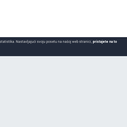
statistika. Nastavljajući svoju posetu na našoj web stranici,
pristajete na to
9.5/10
-