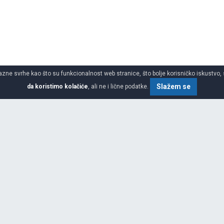
azne svrhe kao što su funkcionalnost web stranice, što bolje korisničko iskustvo, 
Slažem se
da koristimo kolačiće
, ali ne i lične podatke.
SPECIFIKACIJA
ŠIRINA
ašnje gume, preklopnike, gumene
e.Proizvode i isporučuju
st. Tradicionalna kompanija koja
VISINA
zvoze svoje proizvode u