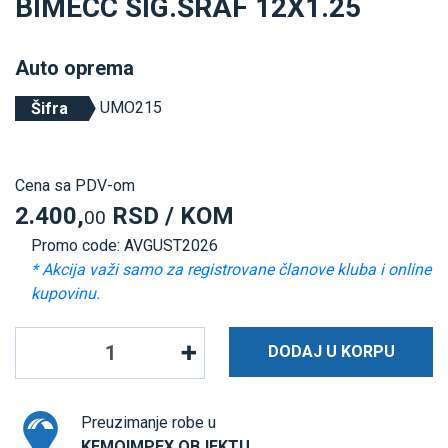
BIMECC SIG.ŠRAF 12X1.25
Auto oprema
UMO215
Šifra
Cena sa PDV-om
2.400,
RSD / KOM
00
Promo code: AVGUST2026
* Akcija važi samo za registrovane članove kluba i online
kupovinu.
DODAJ U KORPU
Preuzimanje robe u
KEMOIMPEX OBJEKTU