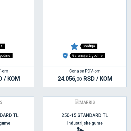
ja
Srednja
 godine
Garancija 2 godine
V-om
Cena sa PDV-om
 / KOM
24.056,
RSD / KOM
00
NDARD TL
250-15 STANDARD TL
 gume
Industrijske gume