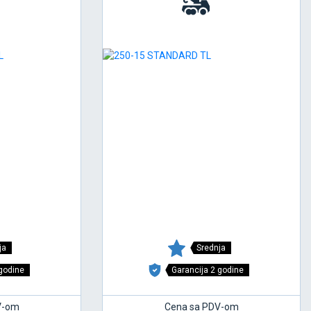
ja
Srednja
 godine
Garancija 2 godine
V-om
Cena sa PDV-om