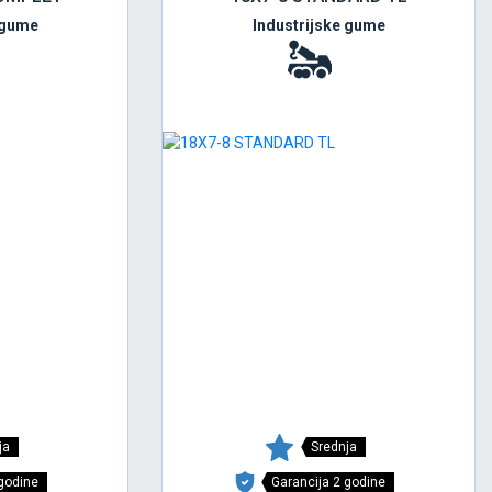
 gume
Industrijske gume
ja
Srednja
 godine
Garancija 2 godine