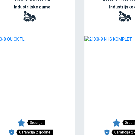
Industrijske gume
Industrijske
Srednja
Sredn
Garancija 2 godine
Garancija 2