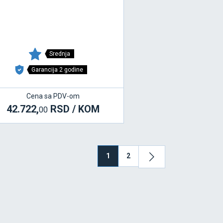
Srednja
Garancija 2 godine
Cena sa PDV-om
42.722,
RSD / KOM
00
1
2