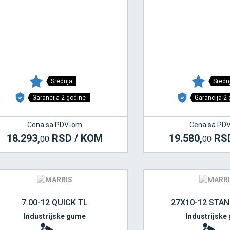
Srednja
Sredn
Garancija 2 godine
Garancija 2
Cena sa PDV-om
Cena sa PD
18.293,
RSD / KOM
19.580,
RSD
00
00
7.00-12 QUICK TL
27X10-12 STA
Industrijske gume
Industrijske