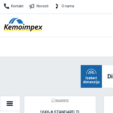
Kontakt
Novosti
O nama
D
Izaberi
dimenziju
16X6-8 STANDARD TL