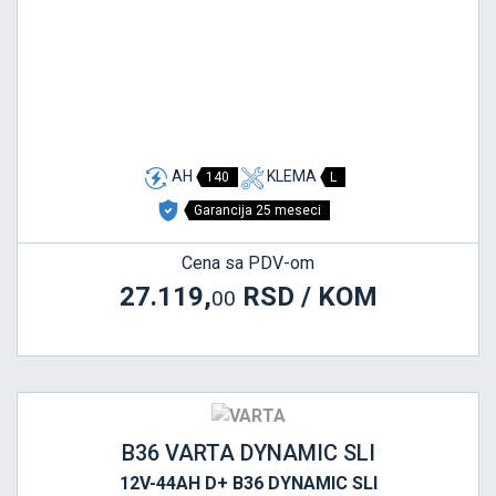
AH
KLEMA
140
L
Garancija 25 meseci
Cena sa PDV-om
27.119,
RSD / KOM
00
B36 VARTA DYNAMIC SLI
12V-44AH D+ B36 DYNAMIC SLI