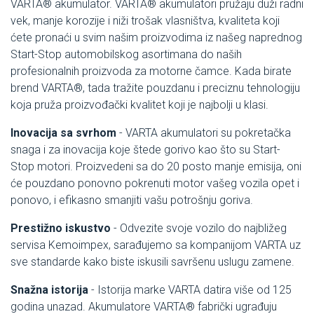
VARTA® akumulator. VARTA® akumulatori pružaju duži radni
vek, manje korozije i niži trošak vlasništva, kvaliteta koji
ćete pronaći u svim našim proizvodima iz našeg naprednog
Start-Stop automobilskog asortimana do naših
profesionalnih proizvoda za motorne čamce. Kada birate
brend VARTA®, tada tražite pouzdanu i preciznu tehnologiju
koja pruža proizvođački kvalitet koji je najbolji u klasi.
Inovacija sa svrhom
- VARTA akumulatori su pokretačka
snaga i za inovacija koje štede gorivo kao što su Start-
Stop motori. Proizvedeni sa do 20 posto manje emisija, oni
će pouzdano ponovno pokrenuti motor vašeg vozila opet i
ponovo, i efikasno smanjiti vašu potrošnju goriva.
Prestižno iskustvo
- Odvezite svoje vozilo do najbližeg
servisa Kemoimpex, sarađujemo sa kompanijom VARTA uz
sve standarde kako biste iskusili savršenu uslugu zamene.
Snažna istorija
- Istorija marke VARTA datira više od 125
godina unazad. Akumulatore VARTA® fabrički ugrađuju