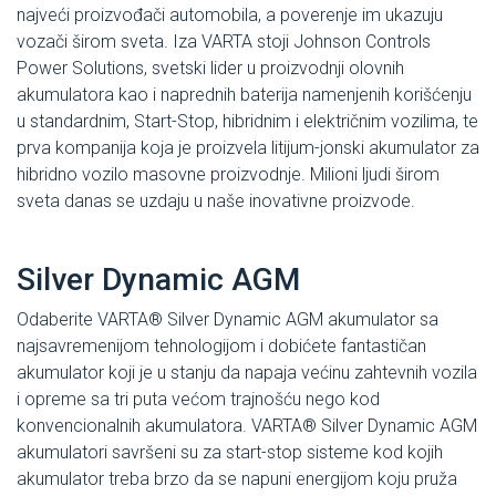
najveći proizvođači automobila, a poverenje im ukazuju
vozači širom sveta. Iza VARTA stoji Johnson Controls
Power Solutions, svetski lider u proizvodnji olovnih
akumulatora kao i naprednih baterija namenjenih korišćenju
u standardnim, Start-Stop, hibridnim i električnim vozilima, te
prva kompanija koja je proizvela litijum-jonski akumulator za
hibridno vozilo masovne proizvodnje. Milioni ljudi širom
sveta danas se uzdaju u naše inovativne proizvode.
Silver Dynamic AGM
Odaberite VARTA® Silver Dynamic AGM akumulator sa
najsavremenijom tehnologijom i dobićete fantastičan
akumulator koji je u stanju da napaja većinu zahtevnih vozila
i opreme sa tri puta većom trajnošću nego kod
konvencionalnih akumulatora. VARTA® Silver Dynamic AGM
akumulatori savršeni su za start-stop sisteme kod kojih
akumulator treba brzo da se napuni energijom koju pruža