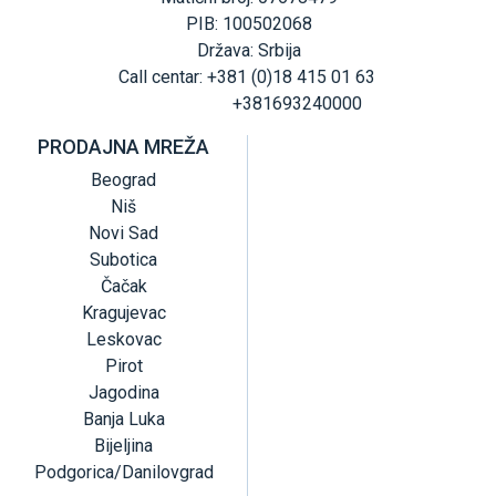
PIB: 100502068
Država: Srbija
Call centar: +381 (0)18 415 01 63
+381693240000
PRODAJNA MREŽA
Beograd
Niš
Novi Sad
Subotica
Čačak
Kragujevac
Leskovac
Pirot
Jagodina
Banja Luka
Bijeljina
Podgorica/Danilovgrad