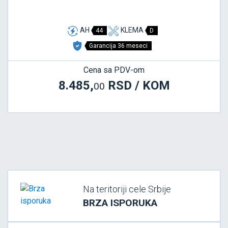
AH
KLEMA
44
D
Garancija 36 meseci
Cena sa PDV-om
8.485,
RSD / KOM
00
Na teritoriji cele Srbije
BRZA ISPORUKA