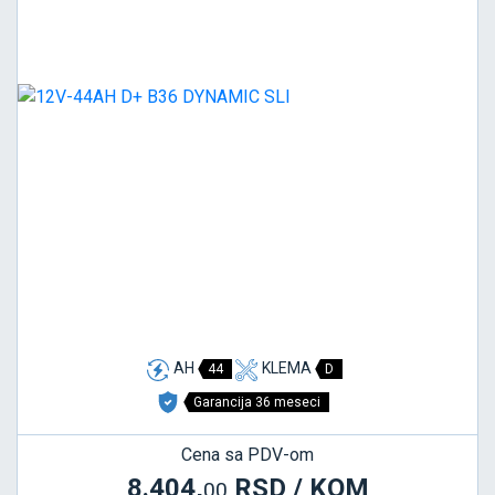
AH
KLEMA
44
D
Garancija 36 meseci
Cena sa PDV-om
8.404,
RSD / KOM
00