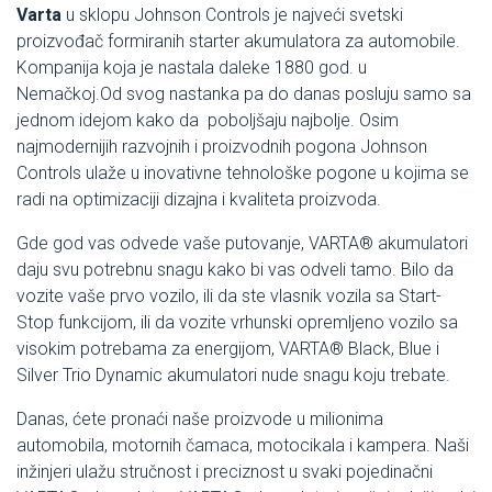
Varta
u sklopu Johnson Controls je najveći svetski
proizvođač formiranih starter akumulatora za automobile.
Kompanija koja je nastala daleke 1880 god. u
Nemačkoj.Od svog nastanka pa do danas posluju samo sa
jednom idejom kako da poboljšaju najbolje. Osim
najmodernijih razvojnih i proizvodnih pogona Johnson
Controls ulaže u inovativne tehnološke pogone u kojima se
radi na optimizaciji dizajna i kvaliteta proizvoda.
Gde god vas odvede vaše putovanje, VARTA® akumulatori
daju svu potrebnu snagu kako bi vas odveli tamo. Bilo da
vozite vaše prvo vozilo, ili da ste vlasnik vozila sa Start-
Stop funkcijom, ili da vozite vrhunski opremljeno vozilo sa
visokim potrebama za energijom, VARTA® Black, Blue i
Silver Trio Dynamic akumulatori nude snagu koju trebate.
Danas, ćete pronaći naše proizvode u milionima
automobila, motornih čamaca, motocikala i kampera. Naši
inžinjeri ulažu stručnost i preciznost u svaki pojedinačni