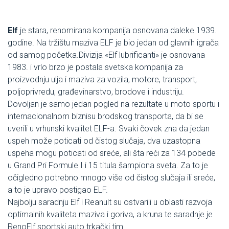
E
lf
je stara, renomirana kompanija osnovana daleke 1939.
godine. Na tržištu maziva ELF je bio jedan od glavnih igrača
od samog početka.Divizija «Elf lubrificanti» je osnovana
1983. i vrlo brzo je postala svetska kompanija za
proizvodnju ulja i maziva za vozila, motore, transport,
poljoprivredu, građevinarstvo, brodove i industriju.
Dovoljan je samo jedan pogled na rezultate u moto sportu i
internacionalnom biznisu brodskog transporta, da bi se
uverili u vrhunski kvalitet ELF-a. Svaki čovek zna da jedan
uspeh može poticati od čistog slučaja, dva uzastopna
uspeha mogu poticati od sreće, ali šta reći za 134 pobede
u Grand Pri Formule I i 15 titula šampiona sveta. Za to je
očigledno potrebno mnogo više od čistog slučaja ili sreće,
a to je upravo postigao ELF.
Najbolju saradnju Elf i Reanult su ostvarili u oblasti razvoja
optimalnih kvaliteta maziva i goriva, a kruna te saradnje je
RenoElf sportski auto trkački tim.