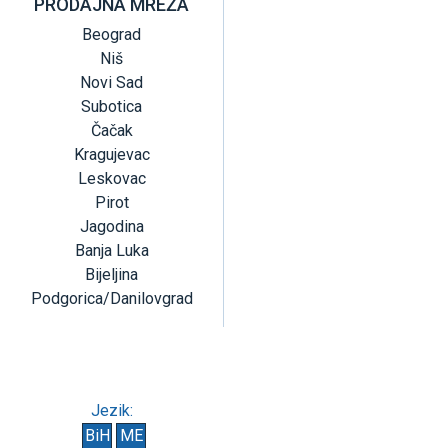
PRODAJNA MREŽA
Beograd
Niš
Novi Sad
Subotica
Čačak
Kragujevac
Leskovac
Pirot
Jagodina
Banja Luka
Bijeljina
Podgorica/Danilovgrad
Jezik:
BiH
ME