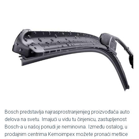
Bosch predstavlja najrasprostranjenijeg proizvođača auto
delova na svetu. Imajući u vidu tu činjenicu, zastupljenost
Bosch-a u našoj ponudi je neminovna. Između ostalog, u
prodajnim centrima Kemoimpex možete pronaći metlice