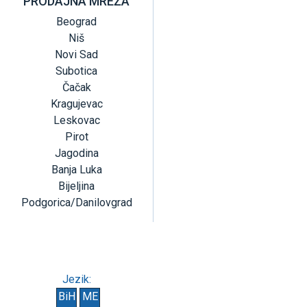
PRODAJNA MREŽA
Beograd
Niš
Novi Sad
Subotica
Čačak
Kragujevac
Leskovac
Pirot
Jagodina
Banja Luka
Bijeljina
Podgorica/Danilovgrad
Jezik:
BiH
ME