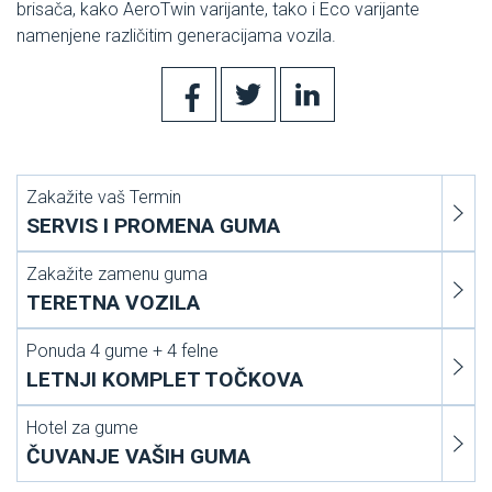
brisača, kako AeroTwin varijante, tako i Eco varijante
namenjene različitim generacijama vozila.
Zakažite vaš Termin
SERVIS I PROMENA GUMA
Zakažite zamenu guma
TERETNA VOZILA
Ponuda 4 gume + 4 felne
LETNJI KOMPLET TOČKOVA
Hotel za gume
ČUVANJE VAŠIH GUMA