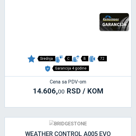
Srednja
C
B
72
Garancija 4 godine
Cena sa PDV-om
14.606,
RSD / KOM
00
WEATHER CONTROL A005 EVO