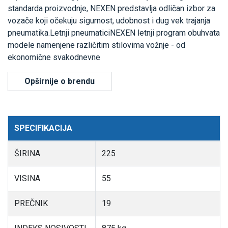
standarda proizvodnje, NEXEN predstavlja odličan izbor za
vozače koji očekuju sigurnost, udobnost i dug vek trajanja
pneumatika.Letnji pneumaticiNEXEN letnji program obuhvata
modele namenjene različitim stilovima vožnje - od
ekonomične svakodnevne
Opširnije o brendu
SPECIFIKACIJA
ŠIRINA
225
VISINA
55
PREČNIK
19