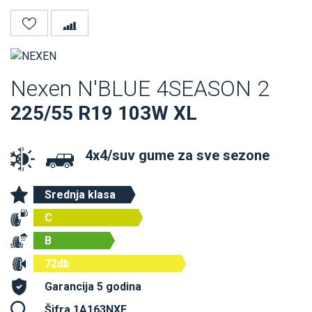
Nexen N'BLUE 4SEASON 2
225/55 R19 103W XL
4x4/suv gume za sve sezone
Srednja klasa
C
B
72db
Garancija 5 godina
Šifra 1A163NXE