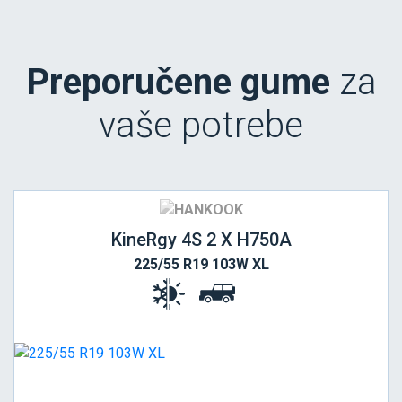
Preporučene gume
za
vaše potrebe
KineRgy 4S 2 X H750A
225/55 R19 103W XL