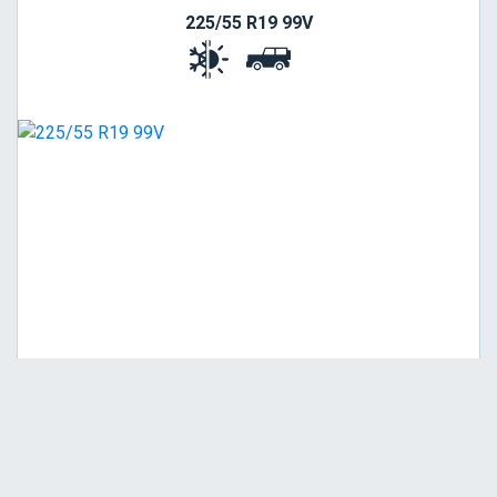
225/55 R19 99V
Viša
C
A
72
Garancija 4 godine
Cena sa PDV-om