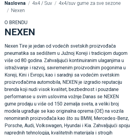
Naslovna
4x4 / Suv
4x4/suv gume za sve sezone
Nexen
O BRENDU
NEXEN
Nexen Tire je jedan od vodećih svetskih proizvođača
pneumatika sa sedištem u Južnoj Koreji i tradicijom dugom
više od 80 godina. Zahvaljujući kontinuiranim ulaganjima u
istraživanje i razvoj, savremenim proizvodnim pogonima u
Koreji, Kini i Evropi, kao i saradnji sa vodećim svetskim
proizvođačima automobila, NEXEN je izgradio reputaciju
brenda koji nudi visok kvalitet, bezbednost i pouzdane
performanse u svim uslovima vožnje.Danas se NEXEN
gume prodaju u više od 150 zemalja sveta, a veliki broj
modela ugrađuje se kao originalna oprema (OE) na vozila
renomiranih proizvođača kao što su BMW, Mercedes-Benz,
Porsche, Audi, Volkswagen, Hyundai i Kia. Zahvaljujući spoju
naprednih tehnologija, kvalitetnih materijala i strogih