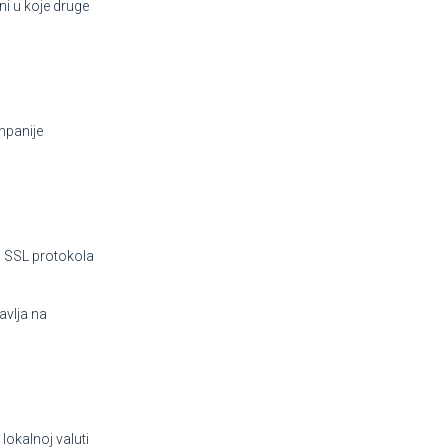
i u koje druge
ompanije
m SSL protokola
avlja na
 lokalnoj valuti