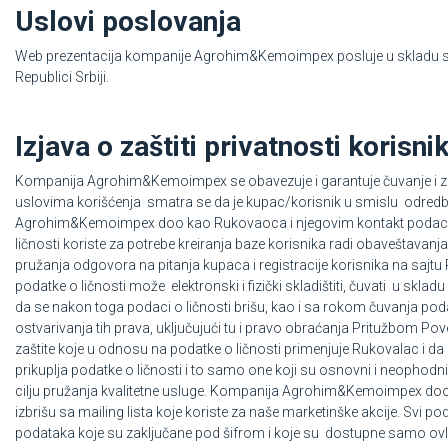
Uslovi poslovanja
Web prezentacija kompanije Agrohim&Kemoimpex posluje u skladu sa
Republici Srbiji.
Izjava o zaštiti privatnosti korisni
Kompanija Agrohim&Kemoimpex se obavezuje i garantuje čuvanje i za
uslovima korišćenja smatra se da je kupac/korisnik u smislu odredbi
Agrohim&Kemoimpex doo kao Rukovaoca i njegovim kontakt podacim
ličnosti koriste za potrebe kreiranja baze korisnika radi obaveštava
pružanja odgovora na pitanja kupaca i registracije korisnika na sajtu
podatke o ličnosti može elektronski i fizički skladištiti, čuvati u 
da se nakon toga podaci o ličnosti brišu, kao i sa rokom čuvanja po
ostvarivanja tih prava, uključujući tu i pravo obraćanja Pritužbom Po
zaštite koje u odnosu na podatke o ličnosti primenjuje Rukovalac i d
prikuplja podatke o ličnosti i to samo one koji su osnovni i neophod
cilju pružanja kvalitetne usluge. Kompanija Agrohim&Kemoimpex doo d
izbrišu sa mailing lista koje koriste za naše marketinške akcije. S
podataka koje su zaključane pod šifrom i koje su dostupne samo ovla