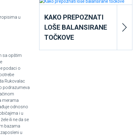
KAKO PREPOZNATI
propisima u
LOŠE BALANSIRANE
TOČKOVE
m sa opštim
je
 se podaci o
 potrebe
m da Rukovalac
 što podrazumeva
 načinom
 sa merama
brađuje odnosno
običajima i u
le ili ne da se
skim bazama
 zaposleni u