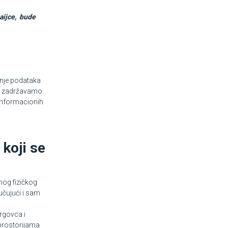
zaijce, bude
anje podataka
oga zadržavamo
 informacionih
 koji se
nog fizičkog
učujući i sam
trgovca i
 prostorijama