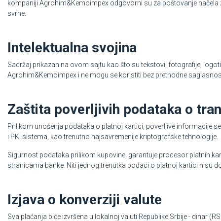
kompaniji Agrohim&Kemoimpex odgovorni su za poštovanje načela zašt
svrhe.
Intelektualna svojina
Sadržaj prikazan na ovom sajtu kao što su tekstovi, fotografije, logotip
Agrohim&Kemoimpex i ne mogu se koristiti bez prethodne saglasnost
Zaštita poverljivih podataka o tran
Prilikom unošenja podataka o platnoj kartici, poverljive informacije
i PKI sistema, kao trenutno najsavremenije kriptografske tehnologije.
Sigurnost podataka prilikom kupovine, garantuje procesor platnih kar
stranicama banke. Niti jednog trenutka podaci o platnoj kartici nisu
Izjava o konverziji valute
Sva plaćanja biće izvršena u lokalnoj valuti Republike Srbije - dinar (RS