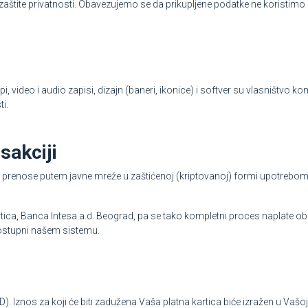
ite privatnosti. Obavezujemo se da prikupljene podatke ne koristimo n
i, video i audio zapisi, dizajn (baneri, ikonice) i softver su vlasništvo k
i.
sakciji
 se prenose putem javne mreže u zaštićenoj (kriptovanoj) formi upotrebo
tica, Banca Intesa a.d. Beograd, pa se tako kompletni proces naplate ob
 dostupni našem sistemu.
D). Iznos za koji će biti zadužena Vaša platna kartica biće izražen u Vašoj