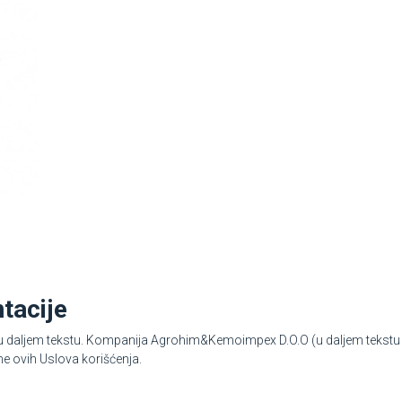
tacije
ni u daljem tekstu. Kompanija Agrohim&Kemoimpex D.O.O (u daljem teks
e ovih Uslova korišćenja.