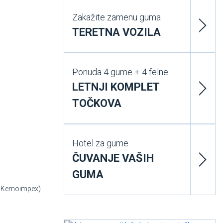
Zakažite zamenu guma
TERETNA VOZILA
Ponuda 4 gume + 4 felne
LETNJI KOMPLET
TOČKOVA
Hotel za gume
ČUVANJE VAŠIH
GUMA
tu Kemoimpex)