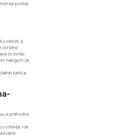
nverzije postoji
 u celosti, a
e izvršeno
a će izvršiti
ičnim nalogom za
latnih kartica.
ma-
oju je prethodno
cu ostavlja rok
azivanje