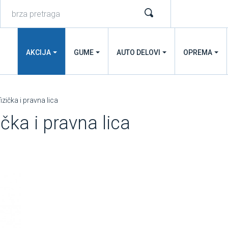
AKCIJA
GUME
AUTO DELOVI
OPREMA
izička i pravna lica
ička i pravna lica