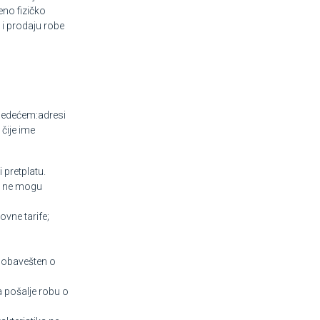
eno fizičko
 i prodaju robe
sledećem:adresi
 čije ime
 pretplatu.
i ne mogu
ovne tarife;
 obavešten o
 pošalje robu o