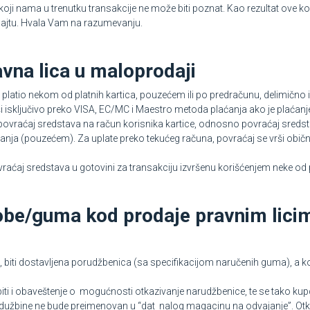
a koji nama u trenutku transakcije ne može biti poznat. Kao rezultat ove ko
ajtu. Hvala Vam na razumevanju.
avna lica u maloprodaji
latio nekom od platnih kartica, pouzećem ili po predračunu, delimično ili
i isključivo preko VISA, EC/MC i Maestro metoda plaćanja ako je plaćanj
povraćaj sredstava na račun korisnika kartice, odnosno povraćaj sredstav
zimanja (pouzećem). Za uplate preko tekućeg računa, povraćaj se vrši ob
aćaj sredstava u gotovini za transakciju izvršenu korišćenjem neke od p
robe/guma kod prodaje pravnim lici
 biti dostavljena porudžbenica (sa specifikacijom naručenih guma), a k
i i obaveštenje o mogućnosti otkazivanje narudžbenice, te se tako kup
užbine ne bude preimenovan u “dat nalog magacinu na odvajanje”. Otk