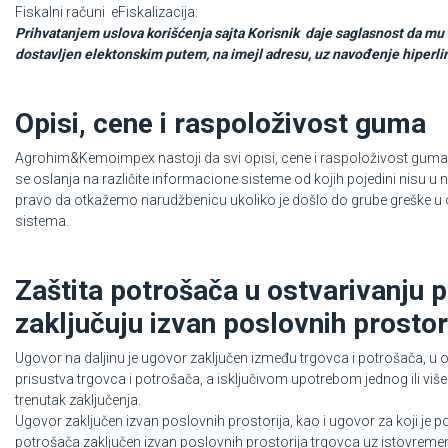
Fiskalni računi eFiskalizacija:
Prihvatanjem uslova korišćenja sajta Korisnik daje saglasnost da mu f
dostavljen elektonskim putem, na imejl adresu, uz navođenje hiperli
Opisi, cene i raspoloživost guma
Agrohim&Kemoimpex nastoji da svi opisi, cene i raspoloživost guma b
se oslanja na različite informacione sisteme od kojih pojedini nisu 
pravo da otkažemo narudžbenicu ukoliko je došlo do grube greške u op
sistema.
Zaštita potrošača u ostvarivanju p
zaključuju izvan poslovnih prostor
Ugovor na daljinu je ugovor zaključen između trgovca i potrošača, u o
prisustva trgovca i potrošača, a isključivom upotrebom jednog ili viš
trenutak zaključenja.
Ugovor zaključen izvan poslovnih prostorija, kao i ugovor za koji je 
potrošača zaključen izvan poslovnih prostorija trgovca uz istovreme