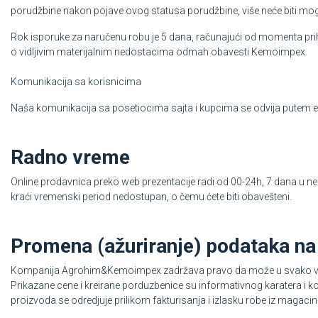
porudžbine nakon pojave ovog statusa porudžbine, više neće biti mo
Rok isporuke za naručenu robu je 5 dana, računajući od momenta prih
o vidljivim materijalnim nedostacima odmah obavesti Kemoimpex.
Komunikacija sa korisnicima
Naša komunikacija sa posetiocima sajta i kupcima se odvija putem ele
Radno vreme
Online prodavnica preko web prezentacije radi od 00-24h, 7 dana u ned
kraći vremenski period nedostupan, o čemu ćete biti obavešteni.
Promena (ažuriranje) podataka na
Kompanija Agrohim&Kemoimpex zadržava pravo da može u svako vreme,
Prikazane cene i kreirane porduzbenice su informativnog karatera 
proizvoda se odredjuje prilikom fakturisanja i izlasku robe iz magacin