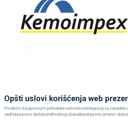
Opšti uslovi korišćenja web prezen
Posetom ili kupovinom prihvatate uslove korišćenja koji su navede
zadržava pravo da bez prethodnog obaveštavanja vrši izmene i dopun