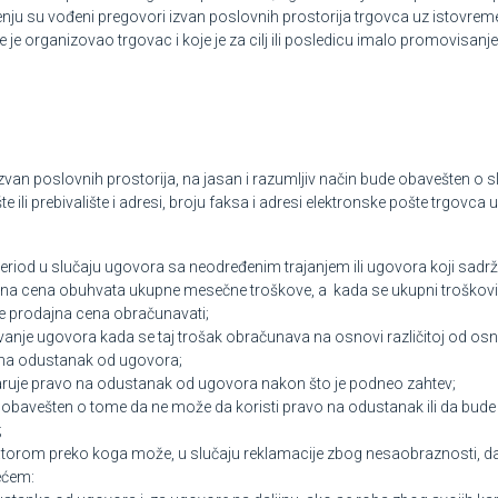
čenju su vođeni pregovori izvan poslovnih prostorija trgovca uz istovrem
e organizovao trgovac i koje je za cilj ili posledicu imalo promovisanje
van poslovnih prostorija, na jasan i razumljiv način bude obavešten o 
 ili prebivalište i adresi, broju faksa i adresi elektronske pošte trgovca u
iod u slučaju ugovora sa neodređenim trajanjem ili ugovora koji sadrži
ajna cena obuhvata ukupne mesečne troškove, a kada se ukupni troškov
e prodajna cena obračunavati;
vanje ugovora kada se taj trošak obračunava na osnovi različitoj od osn
 na odustanak od ugovora;
aruje pravo na odustanak od ugovora nakon što je podneo zahtev;
obavešten o tome da ne može da koristi pravo na odustanak ili da bude
;
rom preko koga može, u slučaju reklamacije zbog nesaobraznosti, da
ećem: