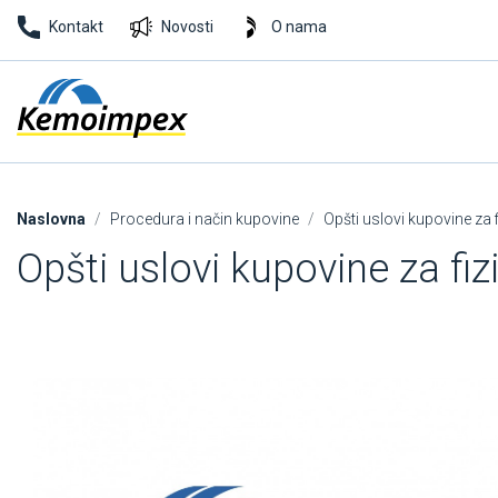
Kontakt
Novosti
O nama
Naslovna
Procedura i način kupovine
Opšti uslovi kupovine za f
Opšti uslovi kupovine za fiz