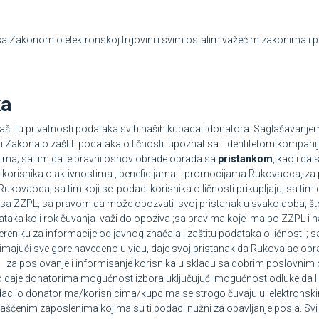
 Zakonom o elektronskoj trgovini i svim ostalim važećim zakonima i 
ka
štitu privatnosti podataka svih naših kupaca i donatora. Saglašavanje
 Zakona o zaštiti podataka o ličnosti upoznat sa: identitetom kompani
a; sa tim da je pravni osnov obrade obrada sa
pristankom
, kao i da
nja korisnika o aktivnostima , beneficijama i promocijama Rukovaoca, za
 Rukovaoca; sa tim koji se podaci korisnika o ličnosti prikupljaju; sa ti
skladu sa ZZPL; sa pravom da može opozvati svoj pristanak u svako doba,
dataka koji rok čuvanja važi do opoziva ;sa pravima koje ima po ZZPL i
vereniku za informacije od javnog značaja i zaštitu podataka o ličnosti ;
a imajući sve gore navedeno u vidu, daje svoj pristanak da Rukovalac o
ni za poslovanje i informisanje korisnika u skladu sa dobrim poslovnim 
aje donatorima mogućnost izbora uključujući mogućnost odluke da li že
vi podaci o donatorima/korisnicima/kupcima se strogo čuvaju u elektron
šćenim zaposlenima kojima su ti podaci nužni za obavljanje posla. Svi