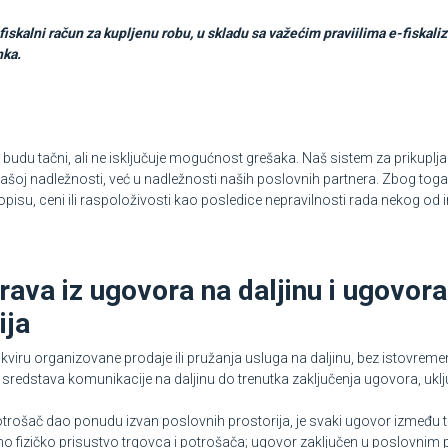
iskalni račun za kupljenu robu, u skladu sa važećim praviilima e-fiskali
nka.
udu tačni, ali ne isključuje mogućnost grešaka. Naš sistem za prikuplj
u našoj nadležnosti, već u nadležnosti naših poslovnih partnera. Zbog t
isu, ceni ili raspoloživosti kao posledice nepravilnosti rada nekog od
rava iz ugovora na daljinu i ugovora
ija
kviru organizovane prodaje ili pružanja usluga na daljinu, bez istovreme
e sredstava komunikacije na daljinu do trenutka zaključenja ugovora, uklj
potrošač dao ponudu izvan poslovnih prostorija, je svaki ugovor između 
no fizičko prisustvo trgovca i potrošača; ugovor zaključen u poslovnim