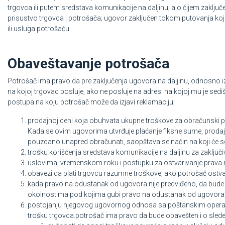
trgovca ili putem sredstava komunikacije na daljinu, a o čijem zaklju
prisustvo trgovca i potrošača; ugovor zaključen tokom putovanja koje j
ili usluga potrošaču.
Obaveštavanje potrošača
Potrošač ima pravo da pre zaključenja ugovora na daljinu, odnosno iz
na kojoj trgovac posluje, ako ne posluje na adresi na kojoj mu je sedište
postupa na koju potrošač može da izjavi reklamaciju;
prodajnoj ceni koja obuhvata ukupne troškove za obračunski per
Kada se ovim ugovorima utvrđuje plaćanje fiksne sume, prod
pouzdano unapred obračunati, saopštava se način na koji će s
trošku korišćenja sredstava komunikacije na daljinu za zaključi
uslovima, vremenskom roku i postupku za ostvarivanje prava
obavezi da plati trgovcu razumne troškove, ako potrošač ostv
kada pravo na odustanak od ugovora nije predviđeno, da bude 
okolnostima pod kojima gubi pravo na odustanak od ugovora
postojanju njegovog ugovornog odnosa sa poštanskim operato
trošku trgovca.potrošač ima pravo da bude obavešten i o sled