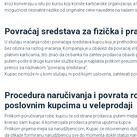
kroz konverziju u istu po kursu koji koriste kartičarske organizacije, 
mogućnost neznatne razlike od originalne cene navedene na našem s
Povraćaj sredstava za fizička i pr
U slučaju vraćanja robe i povraćaja sredstava kupcu koji je prethodno p
bez obzira na razlog vraćanja, Kompanija je u obavezi da povraćaj vrš
platnim karticama, što znači da će banka na zahtev prodavca obaviti 
putem pošte ili druge kurirske službe koja je naplatila prilikom preu
prenos sa naznakom "povraćaj sredstava".
Kupac ne može ni u kom slučaju, ni pod kojim uslovima, zahtevati povr
Procedura naručivanja i povrata 
poslovnim kupcima u veleprodaji
Prilikom poručivanja robe, kupcu će od strane prodavca, putem mejla,
kreirao sam kupac ili komercijala prodavca prema uputima kupca.
Prilikom prijema mejla sa narudžbenicom, Kupac će istovremeno dobit
da otkaže formiranu narudžbenicu sve do momenta dokle status nard