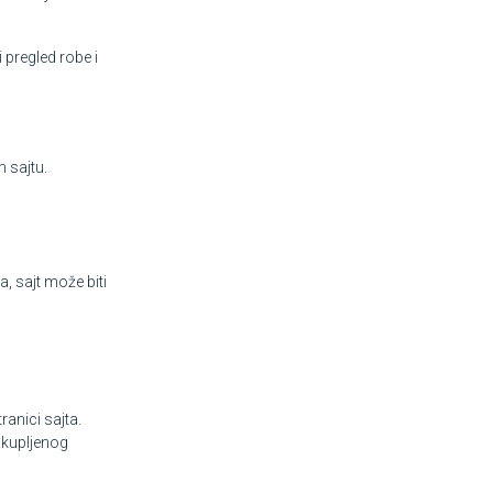
pregled robe i
 sajtu.
, sajt može biti
anici sajta.
 kupljenog