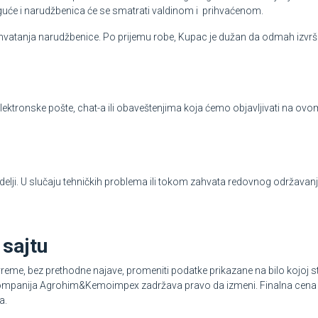
guće i narudžbenica će se smatrati valdinom i prihvaćenom.
vatanja narudžbenice. Po prijemu robe, Kupac je dužan da odmah izvrši 
ktronske pošte, chat-a ili obaveštenjima koja ćemo objavljivati na ovom
elji. U slučaju tehničkih problema ili tokom zahvata redovnog održavanja
 sajtu
 bez prethodne najave, promeniti podatke prikazane na bilo kojoj str
i kompanija Agrohim&Kemoimpex zadržava pravo da izmeni. Finalna cena
a.