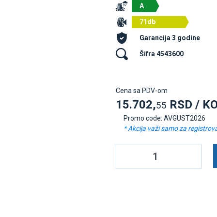
A
71db
Garancija 3 godine
Šifra 4543600
Cena sa PDV-om
15.702,
RSD / K
55
Promo code: AVGUST2026
* Akcija važi samo za registrov