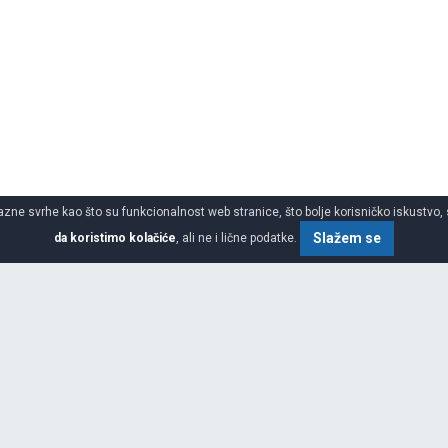
azne svrhe kao što su funkcionalnost web stranice, što bolje korisničko iskustvo, 
Slažem se
da koristimo kolačiće
, ali ne i lične podatke.
e za 4x4 suv
SPECIFIKACIJA
ŠIRINA
za proizvodnju guma, na četiri