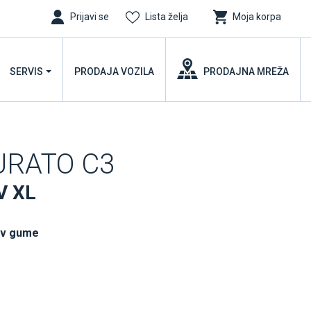
Prijavi se
Lista želja
Moja korpa
SERVIS
PRODAJA VOZILA
PRODAJNA MREŽA
TURATO C3
V XL
uv gume