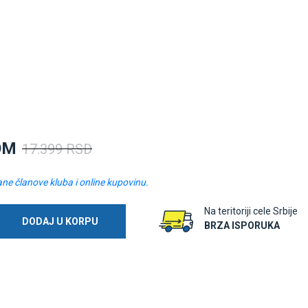
OM
17.399 RSD
ane članove kluba i online kupovinu.
Na teritoriji cele Srbije
DODAJ U KORPU
BRZA ISPORUKA