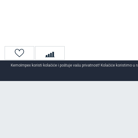
KemoImpex koristi kolačiće i poštuje vašu privatnost! Kolačiće koristimo u r
Naslovna
4x4 / Suv
Letnje 4x4/suv gume
PIRELLI
letnje gum
O BRENDU
PIRELLI
Osnovan 1872. godine, Pirelli danas broji 19 industrijskih postrojenja 