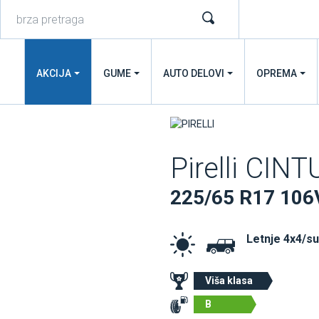
AKCIJA
GUME
AUTO DELOVI
OPREMA
Pirelli CIN
225/65 R17 106
Letnje 4x4/s
Viša klasa
B