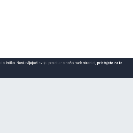
statistika. Nastavljajući svoju posetu na našoj web stranici,
pristajete na to
225