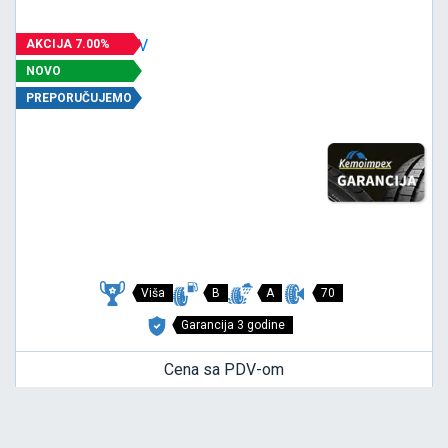
AKCIJA 7.00%
NOVO
PREPORUČUJEMO
Viša
B
A
70
Garancija 3 godine
Cena sa PDV-om
16.465,
RSD / KOM
40
18.637 RSD