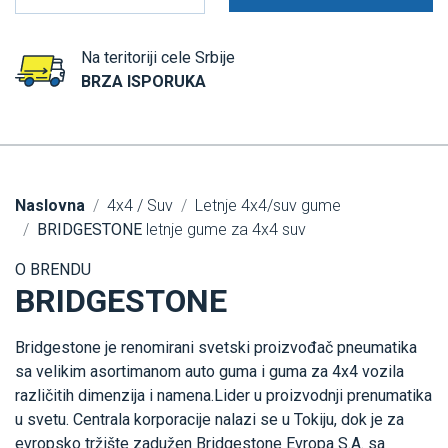
Na teritoriji cele Srbije
BRZA ISPORUKA
Naslovna
4x4 / Suv
Letnje 4x4/suv gume
BRIDGESTONE
letnje gume za 4x4 suv
O BRENDU
BRIDGESTONE
Bridgestone je renomirani svetski proizvođač pneumatika
sa velikim asortimanom auto guma i guma za 4x4 vozila
različitih dimenzija i namena.Lider u proizvodnji prenumatika
u svetu. Centrala korporacije nalazi se u Tokiju, dok je za
evropsko tržište zadužen Bridgestone Evropa S.A. sa