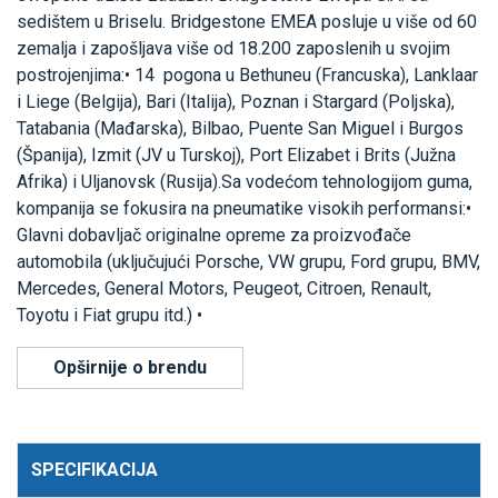
sedištem u Briselu. Bridgestone EMEA posluje u više od 60
zemalja i zapošljava više od 18.200 zaposlenih u svojim
postrojenjima:• 14 pogona u Bethuneu (Francuska), Lanklaar
i Liege (Belgija), Bari (Italija), Poznan i Stargard (Poljska),
Tatabania (Mađarska), Bilbao, Puente San Miguel i Burgos
(Španija), Izmit (JV u Turskoj), Port Elizabet i Brits (Južna
Afrika) i Uljanovsk (Rusija).Sa vodećom tehnologijom guma,
kompanija se fokusira na pneumatike visokih performansi:•
Glavni dobavljač originalne opreme za proizvođače
automobila (uključujući Porsche, VW grupu, Ford grupu, BMV,
Mercedes, General Motors, Peugeot, Citroen, Renault,
Toyotu i Fiat grupu itd.) •
Opširnije o brendu
SPECIFIKACIJA