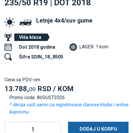
235/50 R19 | DOT 2018
Letnje 4x4/suv gume
Viša klasa
LAGER: 1 kom
Dot 2018 godina
Šifra SDIN_18_8505
Cena sa PDV-om
13.788,
RSD / KOM
00
Promo code: AVGUST2026
* Akcija važi samo za registrovane članove kluba i online
kupovinu.
DODAJ U KORPU