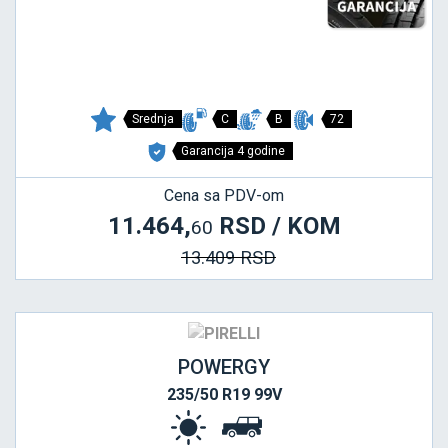
Srednja
C
B
72
Garancija 4 godine
Cena sa PDV-om
11.464,
RSD / KOM
60
13.409 RSD
POWERGY
235/50 R19 99V