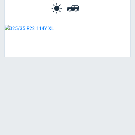
Viša
C
B
73
Garancija 3 godine
Cena sa PDV-om