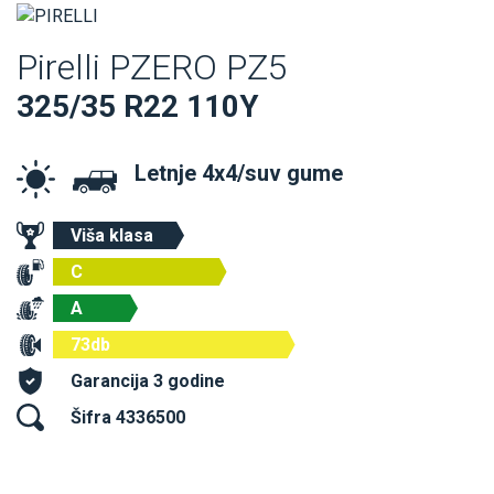
Pirelli PZERO PZ5
325/35 R22 110Y
Letnje 4x4/suv gume
Viša klasa
C
A
73db
Garancija 3 godine
Šifra 4336500