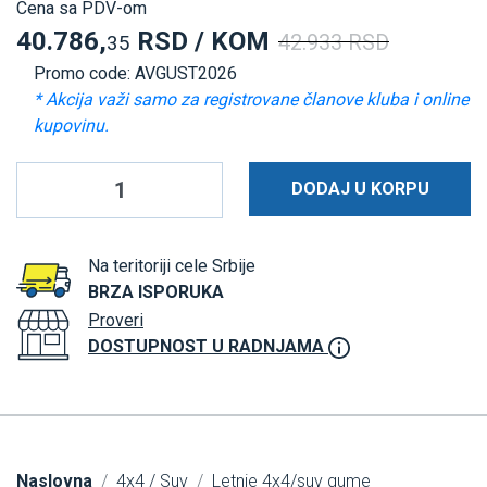
Cena sa PDV-om
40.786,
RSD / KOM
42.933 RSD
35
Promo code: AVGUST2026
* Akcija važi samo za registrovane članove kluba i online
kupovinu.
DODAJ U KORPU
Na teritoriji cele Srbije
BRZA ISPORUKA
Proveri
DOSTUPNOST U RADNJAMA
Naslovna
4x4 / Suv
Letnje 4x4/suv gume