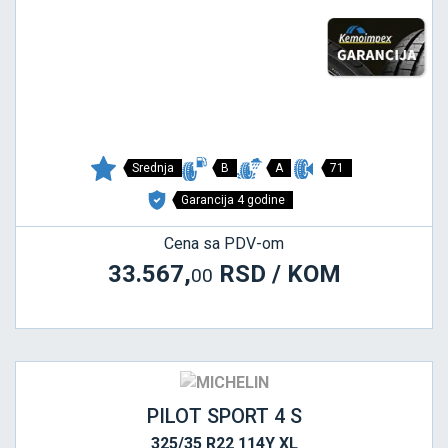
Srednja
B
A
71
Garancija 4 godine
Cena sa PDV-om
33.567,
RSD / KOM
00
PILOT SPORT 4 S
325/35 R22 114Y XL