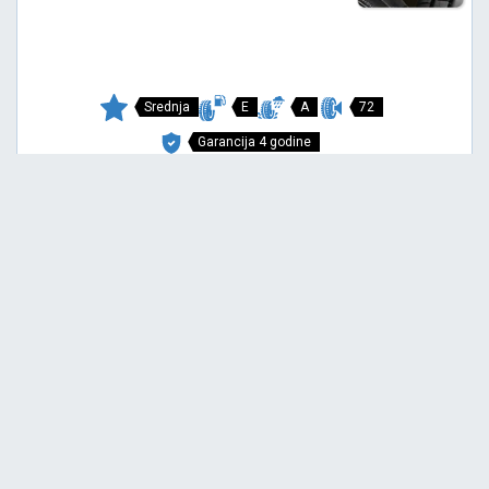
Srednja
E
A
72
Garancija 4 godine
Cena sa PDV-om
9.887,
RSD / KOM
60
11.313 RSD
COMPETUS H/P 2
215/65 R17 99V