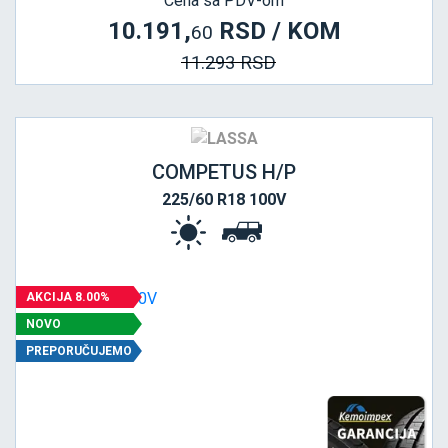
Cena sa PDV-om
10.191,
RSD / KOM
60
11.293 RSD
COMPETUS H/P
225/60 R18 100V
AKCIJA 8.00%
NOVO
PREPORUČUJEMO