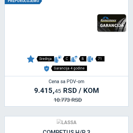
PREPORUČUJEMO
Srednja
C
B
71
Garancija 4 godine
Cena sa PDV-om
9.415,
RSD / KOM
45
10.773 RSD
COMPETUS H/P 3