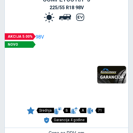
225/55 R18 98V
AKCIJA 5.00%
NOVO
Srednja
B
A
71
Garancija 4 godine