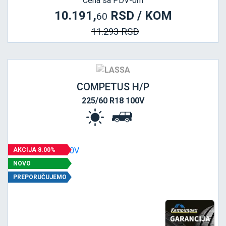
Cena sa PDV-om
10.191,
RSD / KOM
60
11.293 RSD
COMPETUS H/P
225/60 R18 100V
AKCIJA 8.00%
NOVO
PREPORUČUJEMO