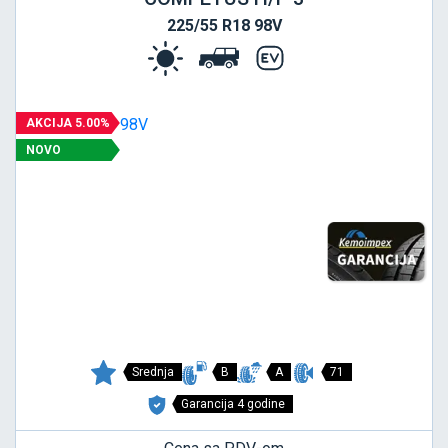
225/55 R18 98V
AKCIJA 5.00%
NOVO
Srednja
B
A
71
Garancija 4 godine