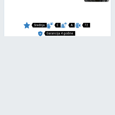
Srednja
E
A
72
Garancija 4 godine
Cena sa PDV-om
9.887,
RSD / KOM
60
11.313 RSD
COMPETUS H/P 2
215/65 R17 99V