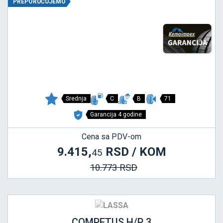
PREPORUČUJEMO
Srednja
C
B
71
Garancija 4 godine
Cena sa PDV-om
9.415,
RSD / KOM
45
10.773 RSD
COMPETUS H/P 3