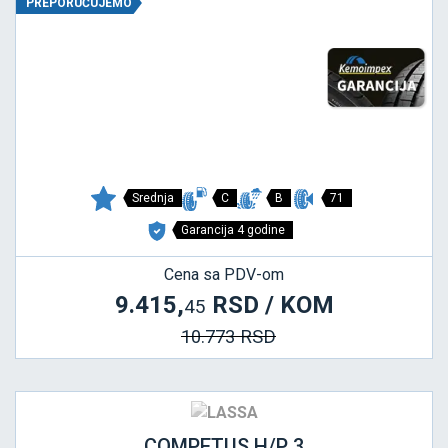
PREPORUČUJEMO
Srednja
C
B
71
Garancija 4 godine
Cena sa PDV-om
9.415,
RSD / KOM
45
10.773 RSD
COMPETUS H/P 3