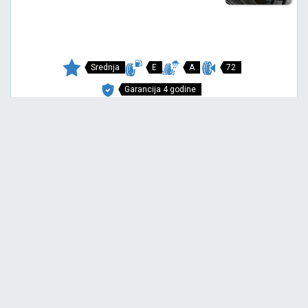
Srednja
E
A
72
Garancija 4 godine
Cena sa PDV-om
9.887,
RSD / KOM
60
11.313 RSD
COMPETUS H/P
225/60 R17 99V