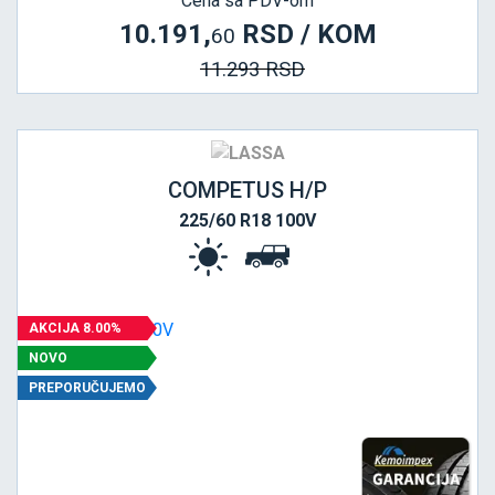
Cena sa PDV-om
10.191,
RSD / KOM
60
11.293 RSD
COMPETUS H/P
225/60 R18 100V
AKCIJA 8.00%
NOVO
PREPORUČUJEMO