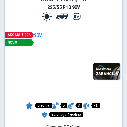
225/55 R18 98V
AKCIJA 5.00%
NOVO
Srednja
B
A
71
Garancija 4 godine