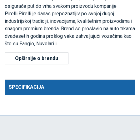
osiguraće put do vrha svakom proizvodu kompanije
Pirelli.Pirelli je danas prepoznatljiv po svojoj dugoj
industrijskoj tradiciji, inovacijama, kvalitetnim proizvodima i
snagom premium brenda. Brend se proslavio na auto trkama
dvadesetih godina prošlog veka zahvaljujući vozačima kao
što su Fangio, Nuvolari i
Opširnije o brendu
SPECIFIKACIJA