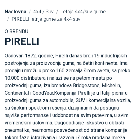
Naslovna
4x4 / Suv
Letnje 4x4/suv gume
PIRELLI
letnje gume za 4x4 suv
O BRENDU
PIRELLI
Osnovan 1872. godine, Pirelli danas broji 19 industrijskih
postrojenja za proizvodnju guma, na četiri kontinenta. Ima
prodajnu mrežu u preko 160 zemalja širom sveta, sa preko
10.000 distributera i nalazi se na petom mestu po
proizvodnji guma, iza brendova Bridgestone, Michelin,
Continental i GoodYear.Kompanija Pirelli je u Italiji pionir u
proizvodnji guma za automobile, SUV i komercijalna vozila,
sa širokim spektrom rešenja, dizajniranih da postignu
najviše performanse i udobnost na svim putevima, u svim
vremenskim uslovima. Dugogodišnje iskustvo u oblasti
pneumatika, neumorna posvećenost od strane kompanije
tokom faze istraživanja i razvoja i široka prodajna mreža