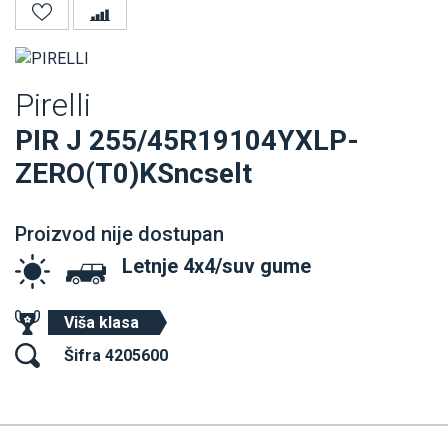
Pirelli
PIR J 255/45R19104YXLP-
ZERO(T0)KSncselt
Proizvod nije dostupan
Letnje 4x4/suv gume
Viša klasa
Šifra 4205600