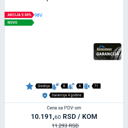
AKCIJA 5.00%
NOVO
Srednja
B
A
71
Garancija 4 godine
Cena sa PDV-om
10.191,
RSD / KOM
60
11.293 RSD