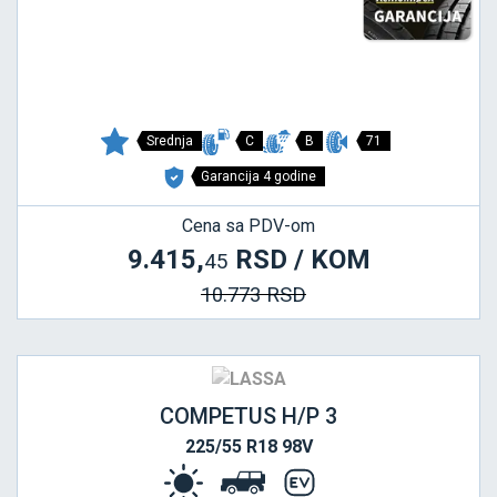
Srednja
C
B
71
Garancija 4 godine
Cena sa PDV-om
9.415,
RSD / KOM
45
10.773 RSD
COMPETUS H/P 3
225/55 R18 98V