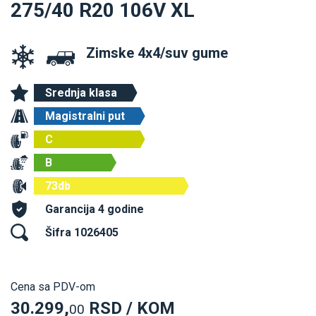
275/40 R20 106V XL
Zimske 4x4/suv gume
Srednja klasa
Magistralni put
C
B
73db
Garancija 4 godine
Šifra 1026405
Cena sa PDV-om
30.299,
RSD / KOM
00