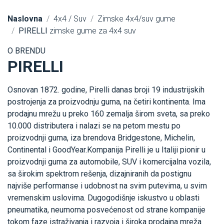
Naslovna
4x4 / Suv
Zimske 4x4/suv gume
PIRELLI
zimske gume za 4x4 suv
O BRENDU
PIRELLI
Osnovan 1872. godine, Pirelli danas broji 19 industrijskih
postrojenja za proizvodnju guma, na četiri kontinenta. Ima
prodajnu mrežu u preko 160 zemalja širom sveta, sa preko
10.000 distributera i nalazi se na petom mestu po
proizvodnji guma, iza brendova Bridgestone, Michelin,
Continental i GoodYear.Kompanija Pirelli je u Italiji pionir u
proizvodnji guma za automobile, SUV i komercijalna vozila,
sa širokim spektrom rešenja, dizajniranih da postignu
najviše performanse i udobnost na svim putevima, u svim
vremenskim uslovima. Dugogodišnje iskustvo u oblasti
pneumatika, neumorna posvećenost od strane kompanije
tokom faze istraživanja i razvoja i široka prodajna mreža