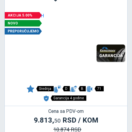
AKCIJA 5.00%
NOVO
PREPORUČUJEMO
Srednja
D
B
71
Garancija 4 godine
Cena sa PDV-om
9.813,
RSD / KOM
50
10.874 RSD