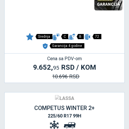
Srednja
C
B
72
Garancija 4 godine
Cena sa PDV-om
9.652,
RSD / KOM
95
10.696 RSD
COMPETUS WINTER 2+
225/60 R17 99H