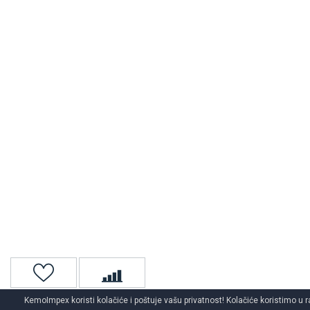
KemoImpex koristi kolačiće i poštuje vašu privatnost! Kolačiće koristimo u r