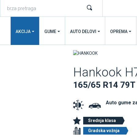
AKCIJA
GUME
AUTO DELOVI
OPREMA
Hankook H7
165/65 R14 79T
Auto gume z
Srednja klasa
Gradska vožnja