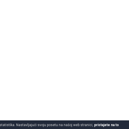
statistika. Nastavljajući svoju posetu na našoj web stranici,
pristajete na to