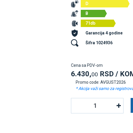
D
B
71db
Garancija 4 godine
Šifra 1024936
Cena sa PDV-om
6.430,
RSD / KO
00
Promo code: AVGUST2026
* Akcija važi samo za registrov