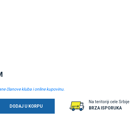
M
ane članove kluba i online kupovinu.
Na teritoriji cele Srbije
DODAJ U KORPU
BRZA ISPORUKA