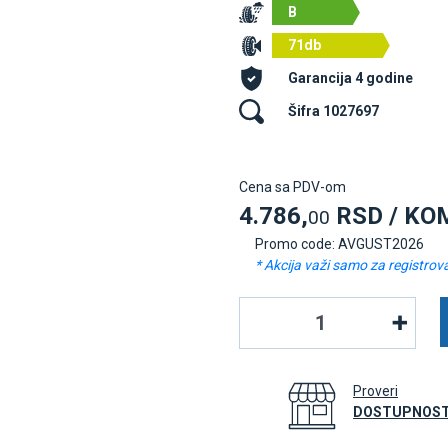
B
71db
Garancija 4 godine
Šifra 1027697
Cena sa PDV-om
4.786,
RSD / KO
00
Promo code: AVGUST2026
* Akcija važi samo za registrov
Proveri
DOSTUPNOST