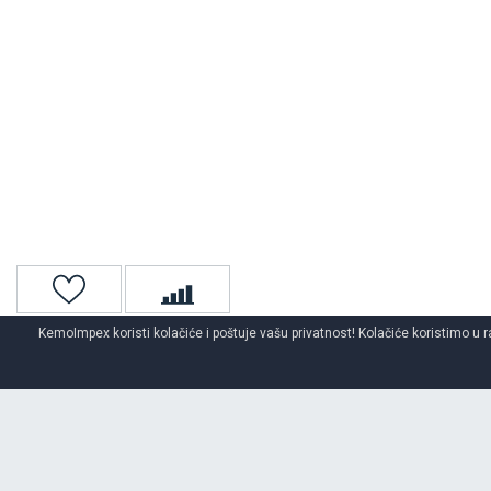
KemoImpex koristi kolačiće i poštuje vašu privatnost! Kolačiće koristimo u r
Naslovna
Auto gume
Auto gume za sve sezone
LAUFEN
aut