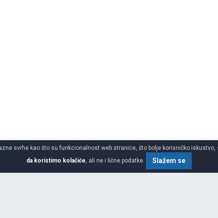
azne svrhe kao što su funkcionalnost web stranice, što bolje korisničko iskustvo, 
Slažem se
da koristimo kolačiće
, ali ne i lične podatke.
o gume za sve sezone