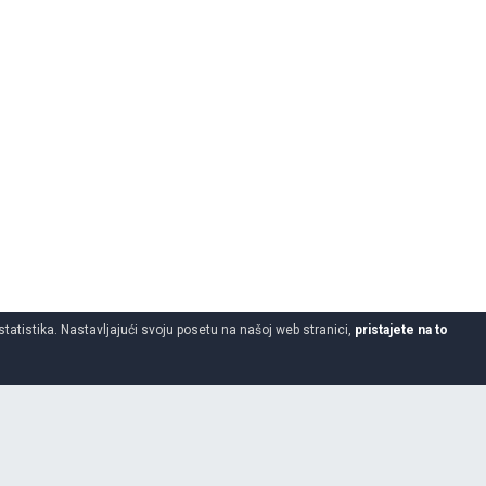
statistika. Nastavljajući svoju posetu na našoj web stranici,
pristajete na to