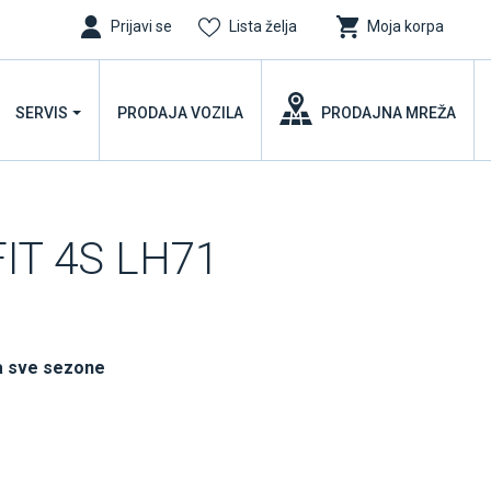
Prijavi se
Lista želja
Moja korpa
SERVIS
PRODAJA VOZILA
PRODAJNA MREŽA
FIT 4S LH71
a sve sezone