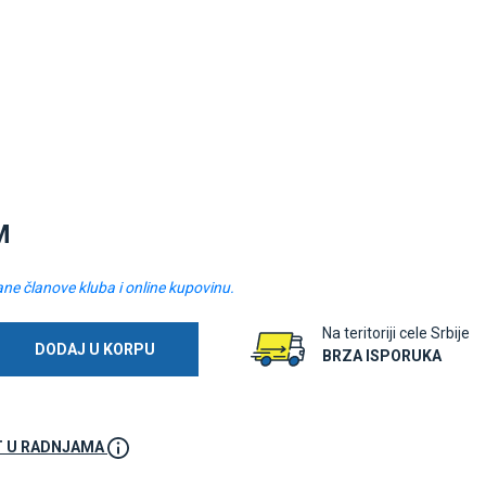
M
ane članove kluba i online kupovinu.
Na teritoriji cele Srbije
DODAJ U KORPU
BRZA ISPORUKA
 U RADNJAMA