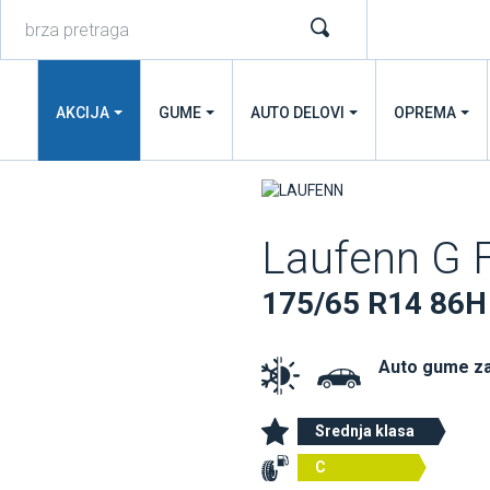
AKCIJA
GUME
AUTO DELOVI
OPREMA
Laufenn G 
175/65 R14 86H
Auto gume z
Srednja klasa
C