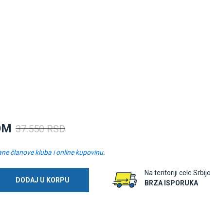
OM
37.550 RSD
ane članove kluba i online kupovinu.
Na teritoriji cele Srbije
DODAJ U KORPU
BRZA ISPORUKA