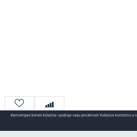
KemoImpex koristi kolačiće i poštuje vašu privatnost! Kolačiće koristimo u r