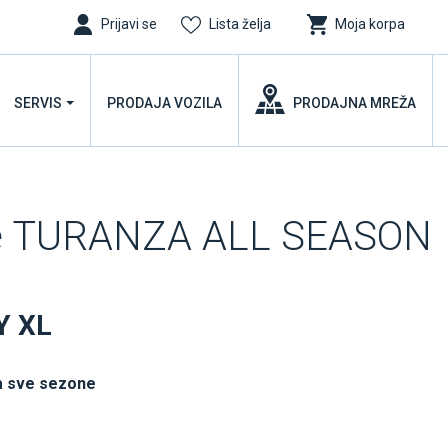
Prijavi se
Lista želja
Moja korpa
SERVIS
PRODAJA VOZILA
PRODAJNA MREŽA
ne TURANZA ALL SEASON
Y XL
a sve sezone