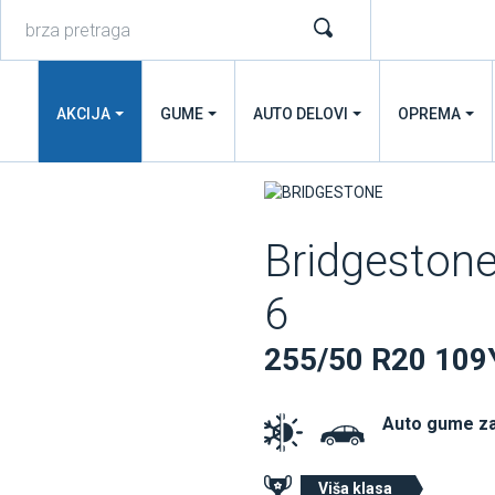
AKCIJA
GUME
AUTO DELOVI
OPREMA
Bridgesto
6
255/50 R20 109
Auto gume z
Viša klasa