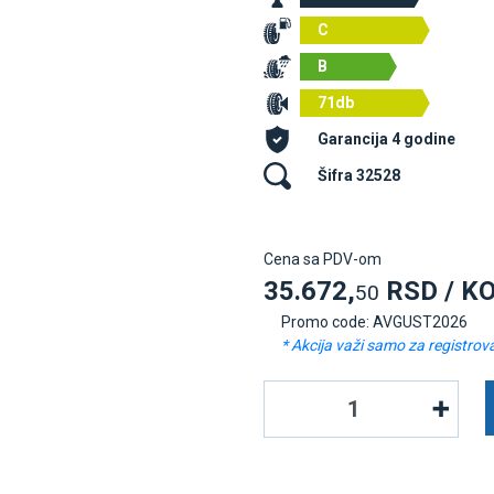
C
B
71db
Garancija 4 godine
Šifra 32528
Cena sa PDV-om
35.672,
RSD / K
50
Promo code: AVGUST2026
* Akcija važi samo za registrov