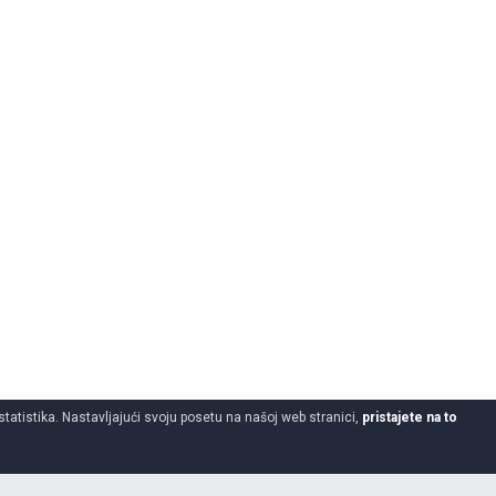
statistika. Nastavljajući svoju posetu na našoj web stranici,
pristajete na to