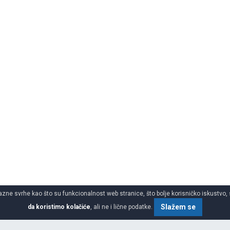
azne svrhe kao što su funkcionalnost web stranice, što bolje korisničko iskustvo, 
Slažem se
da koristimo kolačiće
, ali ne i lične podatke.