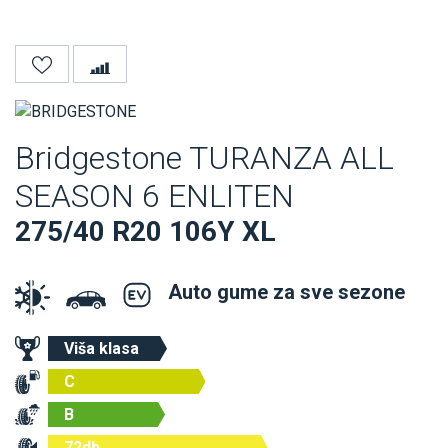
Bridgestone TURANZA ALL
SEASON 6 ENLITEN
275/40 R20 106Y XL
Auto gume za sve sezone
Viša klasa
C
B
72db