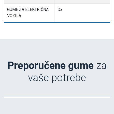
GUME ZA ELEKTRIČNA
Da
VOZILA
Preporučene gume
za
vaše potrebe
BluEarth-4S AW21