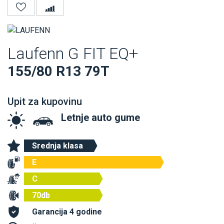
Laufenn G FIT EQ+
155/80 R13 79T
Upit za kupovinu
Letnje auto gume
Srednja klasa
E
C
70db
Garancija 4 godine