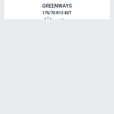
GREENWAYS
175/70 R13 82T
Srednja
C
C
69
Garancija 4 godine