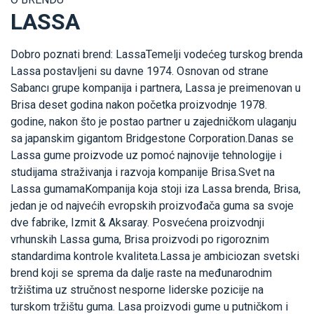
LASSA
Dobro poznati brend: LassaTemelji vodećeg turskog brenda
Lassa postavljeni su davne 1974. Osnovan od strane
Sabancı grupe kompanija i partnera, Lassa je preimenovan u
Brisa deset godina nakon početka proizvodnje 1978.
godine, nakon što je postao partner u zajedničkom ulaganju
sa japanskim gigantom Bridgestone Corporation.Danas se
Lassa gume proizvode uz pomoć najnovije tehnologije i
studijama straživanja i razvoja kompanije Brisa.Svet na
Lassa gumamaKompanija koja stoji iza Lassa brenda, Brisa,
jedan je od najvećih evropskih proizvođača guma sa svoje
dve fabrike, Izmit & Aksaray. Posvećena proizvodnji
vrhunskih Lassa guma, Brisa proizvodi po rigoroznim
standardima kontrole kvaliteta.Lassa je ambiciozan svetski
brend koji se sprema da dalje raste na međunarodnim
tržištima uz stručnost nesporne liderske pozicije na
turskom tržištu guma. Lasa proizvodi gume u putničkom i