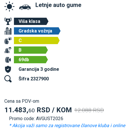
Letnje auto gume
Viša klasa
Gradska vožnja
C
B
69db
Garancija 3 godine
Šifra 2327900
Cena sa PDV-om
11.483,
RSD / KOM
12.088 RSD
60
Promo code: AVGUST2026
* Akcija važi samo za registrovane članove kluba i online