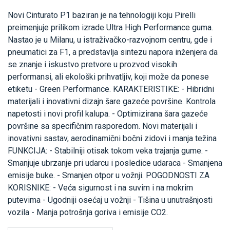
Novi Cinturato P1 baziran je na tehnologiji koju Pirelli
preimenjuje prilikom izrade Ultra High Performance guma.
Nastao je u Milanu, u istraživačko-razvojnom centru, gde i
pneumatici za F1, a predstavlja sintezu napora inženjera da
se znanje i iskustvo pretvore u prozvod visokih
performansi, ali ekološki prihvatljiv, koji može da ponese
etiketu - Green Performance. KARAKTERISTIKE: - Hibridni
materijali i inovativni dizajn šare gazeće površine. Kontrola
napetosti i novi profil kalupa. - Optimizirana šara gazeće
površine sa specifičnim rasporedom. Novi materijali i
inovativni sastav, aerodinamični bočni zidovi i manja težina
FUNKCIJA: - Stabilniji otisak tokom veka trajanja gume. -
Smanjuje ubrzanje pri udarcu i posledice udaraca - Smanjena
emisije buke. - Smanjen otpor u vožnji. POGODNOSTI ZA
KORISNIKE: - Veća sigurnost i na suvim i na mokrim
putevima - Ugodniji osećaj u vožnji - Tišina u unutrašnjosti
vozila - Manja potrošnja goriva i emisije CO2.