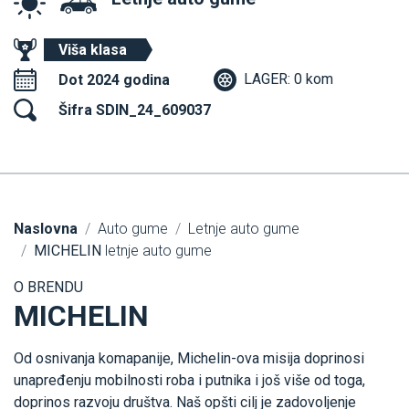
Viša klasa
LAGER: 0 kom
Dot 2024 godina
Šifra SDIN_24_609037
Naslovna
Auto gume
Letnje auto gume
MICHELIN
letnje auto gume
O BRENDU
MICHELIN
Od osnivanja komapanije, Michelin-ova misija doprinosi
unapređenju mobilnosti roba i putnika i još više od toga,
doprinos razvoju društva. Naš opšti cilj je zadovoljenje