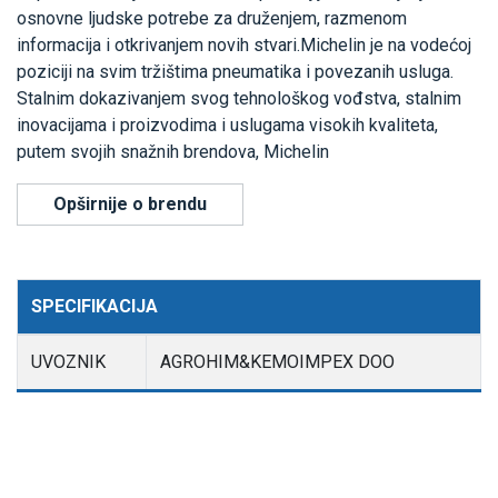
osnovne ljudske potrebe za druženjem, razmenom
informacija i otkrivanjem novih stvari.Michelin je na vodećoj
poziciji na svim tržištima pneumatika i povezanih usluga.
Stalnim dokazivanjem svog tehnološkog vođstva, stalnim
inovacijama i proizvodima i uslugama visokih kvaliteta,
putem svojih snažnih brendova, Michelin
Opširnije o brendu
SPECIFIKACIJA
UVOZNIK
AGROHIM&KEMOIMPEX DOO