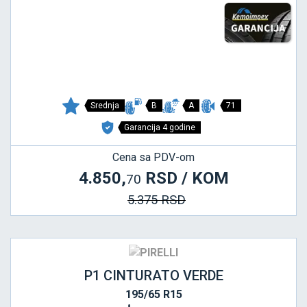
Srednja
B
A
71
Garancija 4 godine
Cena sa PDV-om
4.850,
RSD / KOM
70
5.375 RSD
P1 CINTURATO VERDE
195/65 R15