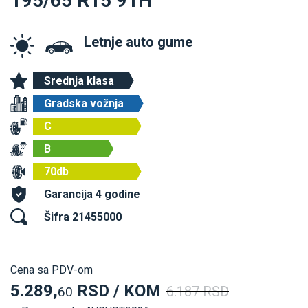
195/65 R15 91H
Letnje auto gume
Srednja klasa
Gradska vožnja
C
B
70db
Garancija 4 godine
Šifra 21455000
Cena sa PDV-om
5.289,
RSD / KOM
6.187 RSD
60