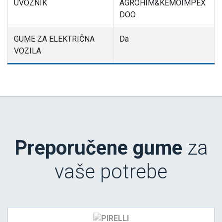
UVOZNIK
AGROHIM&KEMOIMPEX
DOO
GUME ZA ELEKTRIČNA
Da
VOZILA
Preporučene gume
za
vaše potrebe