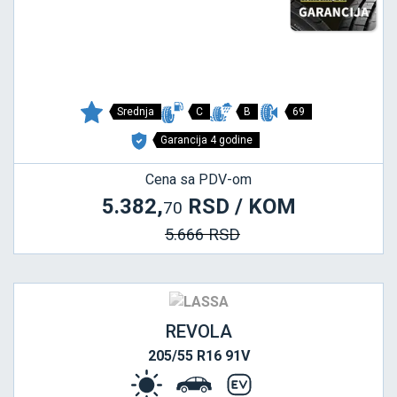
Srednja
C
B
69
Garancija 4 godine
Cena sa PDV-om
5.382,
RSD / KOM
70
5.666 RSD
REVOLA
205/55 R16 91V