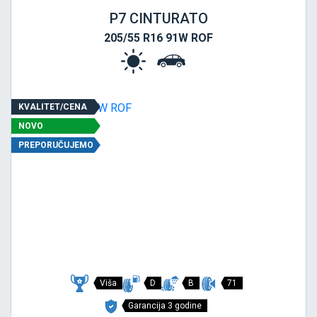
P7 CINTURATO
205/55 R16 91W ROF
KVALITET/CENA
NOVO
PREPORUČUJEMO
Viša
D
B
71
Garancija 3 godine