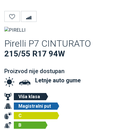
Pirelli P7 CINTURATO
215/55 R17 94W
Proizvod nije dostupan
Letnje auto gume
Viša klasa
Magistralni put
C
B