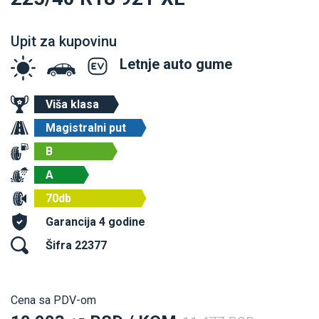
Upit za kupovinu
Letnje auto gume
Viša klasa
Magistralni put
B
A
70db
Garancija 4 godine
Šifra 22377
Cena sa PDV-om