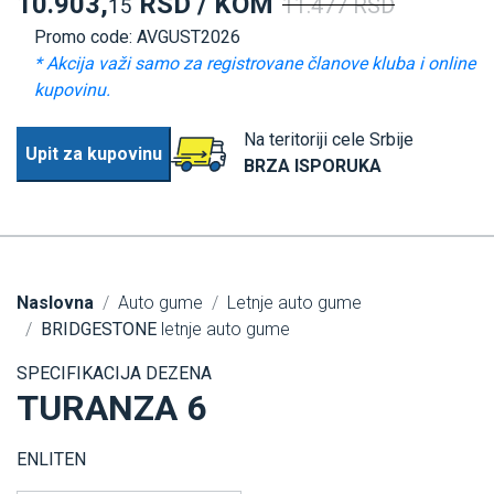
10.903,
RSD / KOM
11.477 RSD
15
Promo code: AVGUST2026
* Akcija važi samo za registrovane članove kluba i online
kupovinu.
Na teritoriji cele Srbije
Upit za kupovinu
BRZA ISPORUKA
Naslovna
Auto gume
Letnje auto gume
BRIDGESTONE
letnje auto gume
SPECIFIKACIJA DEZENA
TURANZA 6
ENLITEN