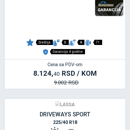
Srednja
B
A
71
Garancija 4 godine
Cena sa PDV-om
8.124,
RSD / KOM
40
9.002 RSD
DRIVEWAYS SPORT
225/40 R18