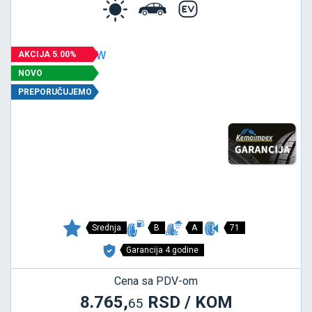
AKCIJA 5.00%
NOVO
PREPORUČUJEMO
Srednja
B
A
71
Garancija 4 godine
Cena sa PDV-om
8.765,
RSD / KOM
65