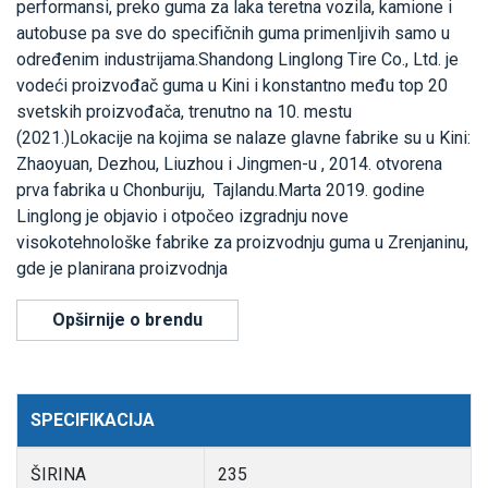
performansi, preko guma za laka teretna vozila, kamione i
autobuse pa sve do specifičnih guma primenljivih samo u
određenim industrijama.Shandong Linglong Tire Co., Ltd. je
vodeći proizvođač guma u Kini i konstantno među top 20
svetskih proizvođača, trenutno na 10. mestu
(2021.)Lokacije na kojima se nalaze glavne fabrike su u Kini:
Zhaoyuan, Dezhou, Liuzhou i Jingmen-u , 2014. otvorena
prva fabrika u Chonburiju, Tajlandu.Marta 2019. godine
Linglong je objavio i otpočeo izgradnju nove
visokotehnološke fabrike za proizvodnju guma u Zrenjaninu,
gde je planirana proizvodnja
Opširnije o brendu
SPECIFIKACIJA
ŠIRINA
235