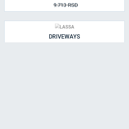
9.713 RSD
DRIVEWAYS
235/45 R17 97W XL
AKCIJA 10.00%
NOVO
PREPORUČUJEMO