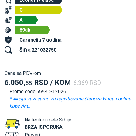
C
A
69db
Garancija 7 godina
Šifra 221032750
Cena sa PDV-om
6.050,
RSD / KOM
6.369 RSD
55
Promo code: AVGUST2026
* Akcija važi samo za registrovane članove kluba i online
kupovinu.
Na teritoriji cele Srbije
BRZA ISPORUKA
Proveri