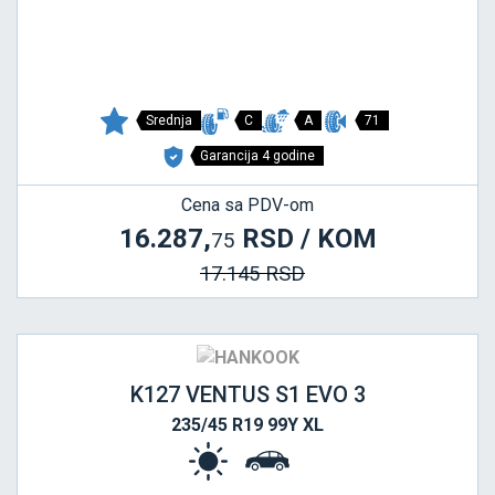
Srednja
C
A
71
Garancija 4 godine
Cena sa PDV-om
16.287,
RSD / KOM
75
17.145 RSD
K127 VENTUS S1 EVO 3
235/45 R19 99Y XL