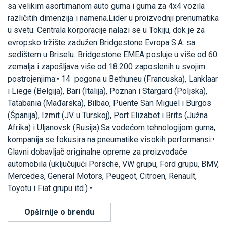
sa velikim asortimanom auto guma i guma za 4x4 vozila
različitih dimenzija i namena.Lider u proizvodnji prenumatika
u svetu. Centrala korporacije nalazi se u Tokiju, dok je za
evropsko tržište zadužen Bridgestone Evropa S.A. sa
sedištem u Briselu. Bridgestone EMEA posluje u više od 60
zemalja i zapošljava više od 18.200 zaposlenih u svojim
postrojenjima:• 14 pogona u Bethuneu (Francuska), Lanklaar
i Liege (Belgija), Bari (Italija), Poznan i Stargard (Poljska),
Tatabania (Mađarska), Bilbao, Puente San Miguel i Burgos
(Španija), Izmit (JV u Turskoj), Port Elizabet i Brits (Južna
Afrika) i Uljanovsk (Rusija).Sa vodećom tehnologijom guma,
kompanija se fokusira na pneumatike visokih performansi:•
Glavni dobavljač originalne opreme za proizvođače
automobila (uključujući Porsche, VW grupu, Ford grupu, BMV,
Mercedes, General Motors, Peugeot, Citroen, Renault,
Toyotu i Fiat grupu itd.) •
Opširnije o brendu