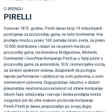
O BRENDU
PIRELLI
Osnovan 1872. godine, Pirelli danas broji 19 industrijskih
postrojenja za proizvodnju guma, na četiri kontinenta. Ima
prodajnu mrežu u preko 160 zemalja širom sveta, sa preko
10.000 distributera i nalazi se na petom mestu po
proizvodnji guma, iza brendova Bridgestone, Michelin,
Continental i GoodYear.Kompanija Pirelli je u Italiji pionir u
proizvodnji guma za automobile, SUV i komercijalna vozila,
sa širokim spektrom rešenja, dizajniranih da postignu
najviše performanse i udobnost na svim putevima, u svim
vremenskim uslovima. Dugogodišnje iskustvo u oblasti
pneumatika, neumorna posvećenost od strane kompanije
tokom faze istraživanja i razvoja i široka prodajna mreža
osiguraće put do vrha svakom proizvodu kompanije
Pirelli.Pirelli je danas prepoznatljiv po svojoj dugoj