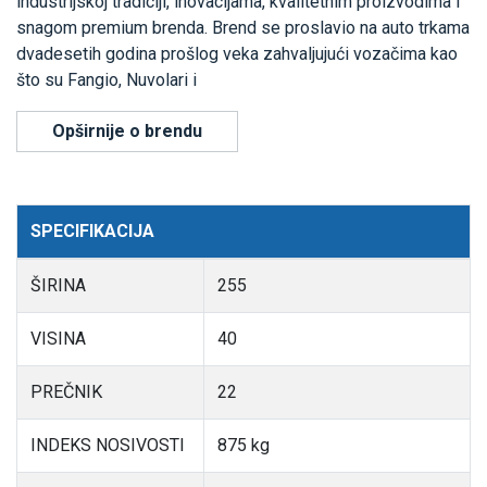
industrijskoj tradiciji, inovacijama, kvalitetnim proizvodima i
snagom premium brenda. Brend se proslavio na auto trkama
dvadesetih godina prošlog veka zahvaljujući vozačima kao
što su Fangio, Nuvolari i
Opširnije o brendu
SPECIFIKACIJA
ŠIRINA
255
VISINA
40
PREČNIK
22
INDEKS NOSIVOSTI
875 kg