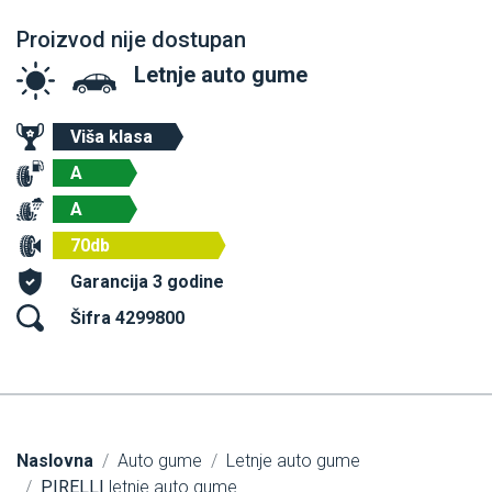
Proizvod nije dostupan
Letnje auto gume
Viša klasa
A
A
70db
Garancija 3 godine
Šifra 4299800
Naslovna
Auto gume
Letnje auto gume
PIRELLI
letnje auto gume