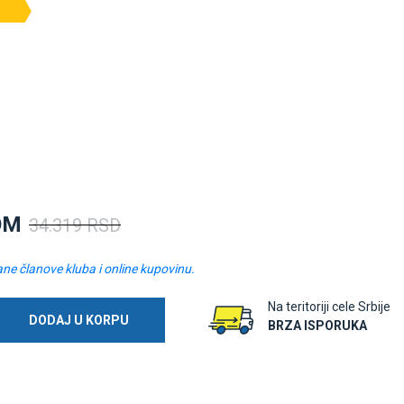
OM
34.319 RSD
ane članove kluba i online kupovinu.
Na teritoriji cele Srbije
DODAJ U KORPU
BRZA ISPORUKA