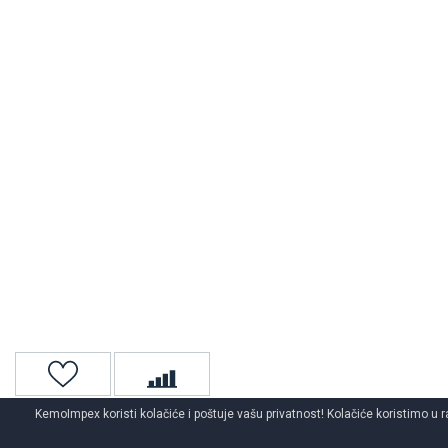
KemoImpex koristi kolačiće i poštuje vašu privatnost! Kolačiće koristimo u r