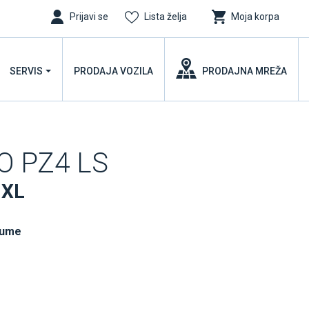
Prijavi se
Lista želja
Moja korpa
SERVIS
PRODAJA VOZILA
PRODAJNA MREŽA
RO PZ4 LS
 XL
gume