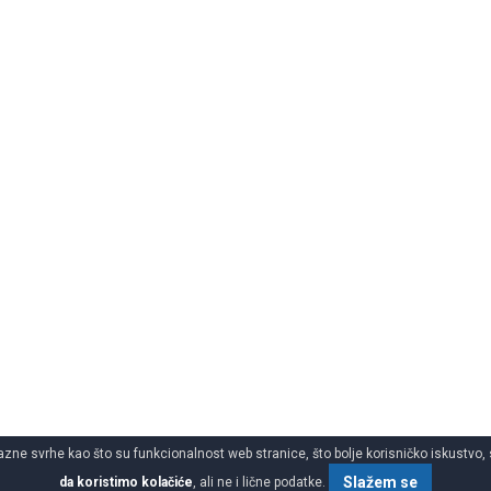
azne svrhe kao što su funkcionalnost web stranice, što bolje korisničko iskustvo, 
Slažem se
da koristimo kolačiće
, ali ne i lične podatke.