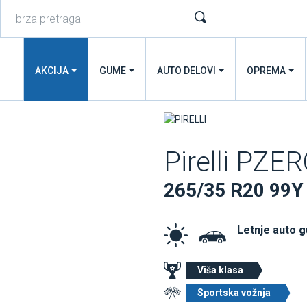
AKCIJA
GUME
AUTO DELOVI
OPREMA
Pirelli PZE
265/35 R20 99Y
Letnje auto 
Viša klasa
Sportska vožnja