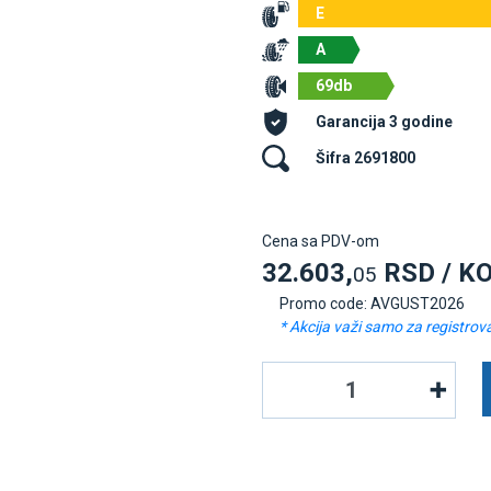
E
A
69db
Garancija 3 godine
Šifra 2691800
Cena sa PDV-om
32.603,
RSD / K
05
Promo code: AVGUST2026
* Akcija važi samo za registrov