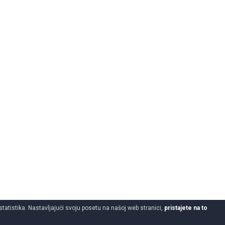
statistika. Nastavljajući svoju posetu na našoj web stranici,
pristajete na to