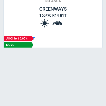
GREENWAYS
165/70 R14 81T
AKCIJA 10.00%
NOVO
PREPORUČUJEMO
Srednja
C
B
70
Garancija 4 godine