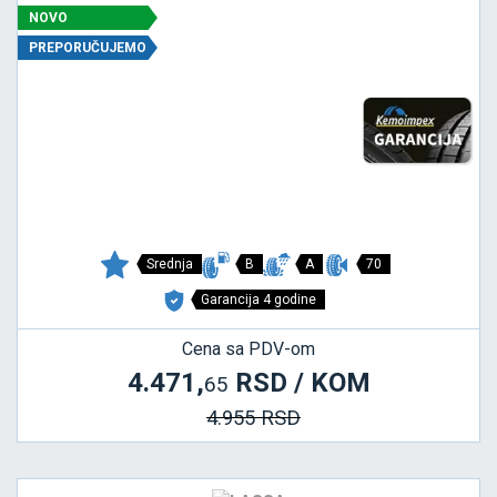
NOVO
PREPORUČUJEMO
Srednja
B
A
70
Garancija 4 godine
Cena sa PDV-om
4.471,
RSD / KOM
65
4.955 RSD