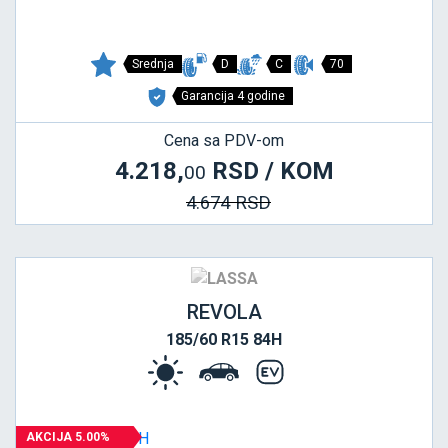
Srednja
D
C
70
Garancija 4 godine
Cena sa PDV-om
4.218,
RSD / KOM
00
4.674 RSD
REVOLA
185/60 R15 84H
AKCIJA 5.00%