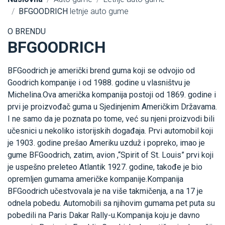
BFGOODRICH
letnje auto gume
O BRENDU
BFGOODRICH
BFGoodrich je američki brend guma koji se odvojio od
Goodrich kompanije i od 1988. godine u vlasništvu je
Michelina.Ova američka kompanija postoji od 1869. godine i
prvi je proizvođač guma u Sjedinjenim Američkim Državama.
I ne samo da je poznata po tome, već su njeni proizvodi bili
učesnici u nekoliko istorijskih događaja. Prvi automobil koji
je 1903. godine prešao Ameriku uzduž i popreko, imao je
gume BFGoodrich, zatim, avion ,“Spirit of St. Louis” prvi koji
je uspešno preleteo Atlantik 1927. godine, takođe je bio
opremljen gumama američke kompanije.Kompanija
BFGoodrich učestvovala je na više takmičenja, a na 17 je
odnela pobedu. Automobili sa njihovim gumama pet puta su
pobedili na Paris Dakar Rally-u.Kompanija koju je davno