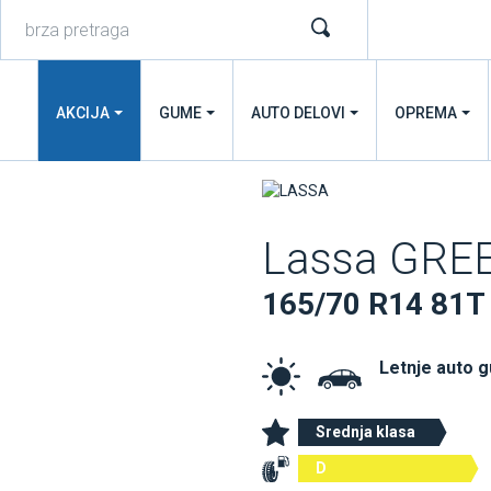
AKCIJA
GUME
AUTO DELOVI
OPREMA
Lassa GR
165/70 R14 81T
Letnje auto 
Srednja klasa
D