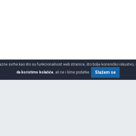
azne svrhe kao što su funkcionalnost web stranice, što bolje korisničko iskustvo, 
Slažem se
da koristimo kolačiće
, ali ne i lične podatke.
gume
SPECIFIKACIJA
ŠIRINA
stavljeni su davne 1974. Osnovan