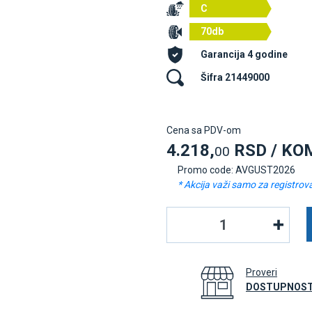
C
70db
Garancija 4 godine
Šifra 21449000
Cena sa PDV-om
4.218,
RSD / KO
00
Promo code: AVGUST2026
* Akcija važi samo za registrov
Proveri
DOSTUPNOST