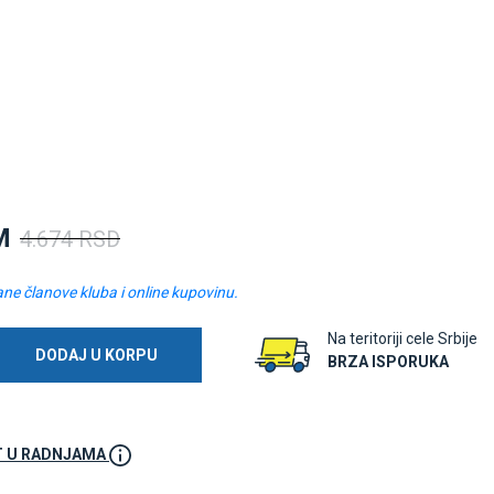
M
4.674 RSD
ane članove kluba i online kupovinu.
Na teritoriji cele Srbije
DODAJ U KORPU
BRZA ISPORUKA
 U RADNJAMA