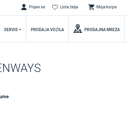
Prijavi se
Lista želja
Moja korpa
SERVIS
PRODAJA VOZILA
PRODAJNA MREŽA
EENWAYS
gume