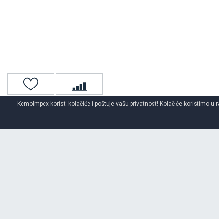
KemoImpex koristi kolačiće i poštuje vašu privatnost! Kolačiće koristimo u r
Naslovna
Auto gume
Letnje auto gume
LASSA
letnje auto 
O BRENDU
LASSA
Dobro poznati brend: LassaTemelji vodećeg turskog brenda Lassa po