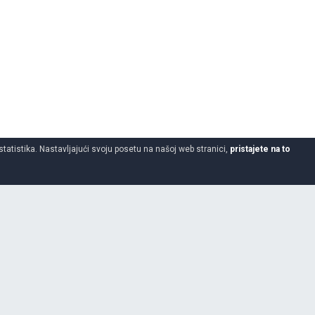
statistika. Nastavljajući svoju posetu na našoj web stranici,
pristajete na to
165