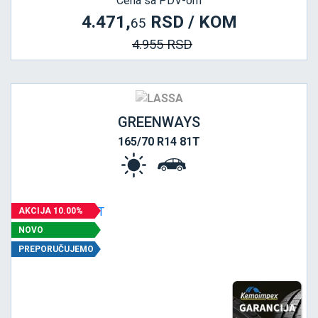
Cena sa PDV-om
4.471,
RSD / KOM
65
4.955 RSD
GREENWAYS
165/70 R14 81T
AKCIJA 10.00%
NOVO
PREPORUČUJEMO