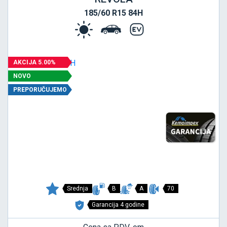
185/60 R15 84H
AKCIJA 5.00%
NOVO
PREPORUČUJEMO
Srednja
B
A
70
Garancija 4 godine