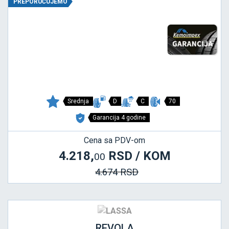
PREPORUČUJEMO
Srednja
D
C
70
Garancija 4 godine
Cena sa PDV-om
4.218,
RSD / KOM
00
4.674 RSD
REVOLA