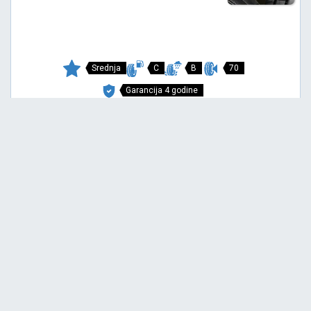
Srednja
C
B
70
Garancija 4 godine
Cena sa PDV-om
4.421,
RSD / KOM
30
5.171 RSD
REVOLA
195/65 R15 91V