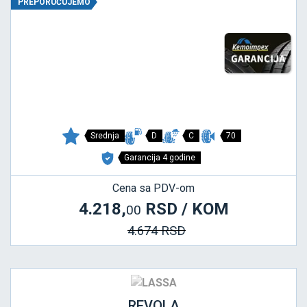
PREPORUČUJEMO
Srednja
D
C
70
Garancija 4 godine
Cena sa PDV-om
4.218,
RSD / KOM
00
4.674 RSD
REVOLA