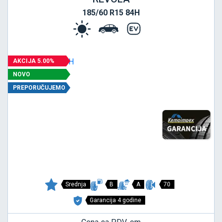
185/60 R15 84H
AKCIJA 5.00%
NOVO
PREPORUČUJEMO
Srednja
B
A
70
Garancija 4 godine