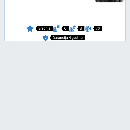
Srednja
C
B
70
Garancija 4 godine
Cena sa PDV-om
4.421,
RSD / KOM
30
5.171 RSD
REVOLA
195/65 R15 91V