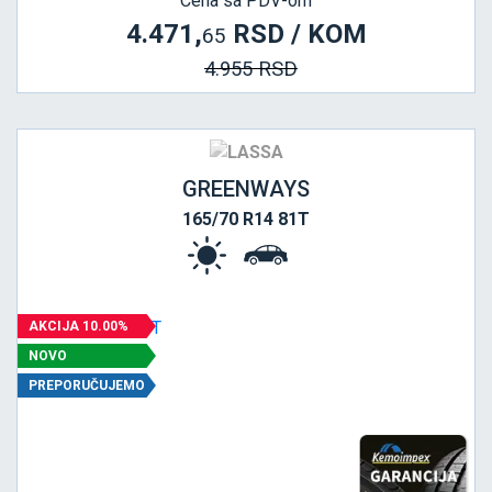
Cena sa PDV-om
4.471,
RSD / KOM
65
4.955 RSD
GREENWAYS
165/70 R14 81T
AKCIJA 10.00%
NOVO
PREPORUČUJEMO