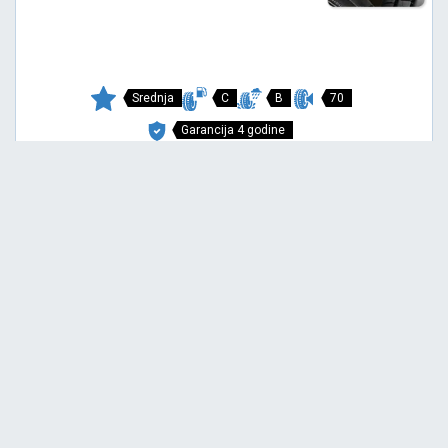
Srednja
C
B
70
Garancija 4 godine
Cena sa PDV-om
4.421,
RSD / KOM
30
5.171 RSD
REVOLA
195/65 R15 91V