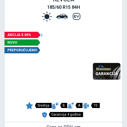
185/60 R15 84H
AKCIJA 5.00%
NOVO
PREPORUČUJEMO
Srednja
B
A
70
Garancija 4 godine