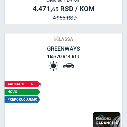
Cena sa PDV-om
4.471,
RSD / KOM
65
4.955 RSD
GREENWAYS
165/70 R14 81T
AKCIJA 10.00%
NOVO
PREPORUČUJEMO