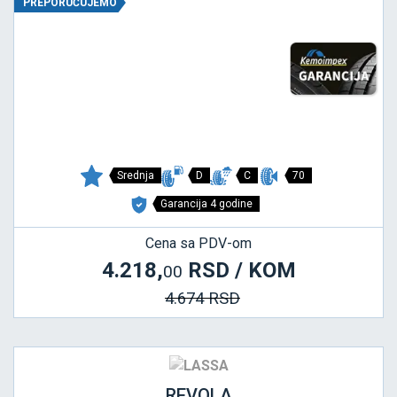
PREPORUČUJEMO
Srednja
D
C
70
Garancija 4 godine
Cena sa PDV-om
4.218,
RSD / KOM
00
4.674 RSD
REVOLA