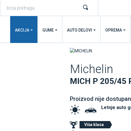
AKCIJA
GUME
AUTO DELOVI
OPREMA
Michelin
MICH P 205/45 
Proizvod nije dostupan
Letnje auto 
Viša klasa