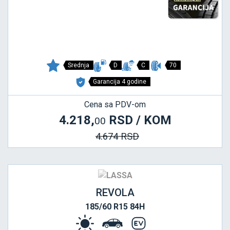
Srednja
D
C
70
Garancija 4 godine
Cena sa PDV-om
4.218,
RSD / KOM
00
4.674 RSD
REVOLA
185/60 R15 84H