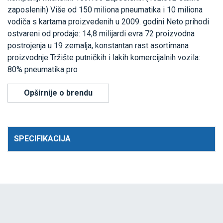
zaposlenih) Više od 150 miliona pneumatika i 10 miliona
vodiča s kartama proizvedenih u 2009. godini Neto prihodi
ostvareni od prodaje: 14,8 milijardi evra 72 proizvodna
postrojenja u 19 zemalja, konstantan rast asortimana
proizvodnje Tržište putničkih i lakih komercijalnih vozila:
80% pneumatika pro
Opširnije o brendu
SPECIFIKACIJA