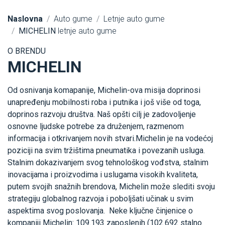
Naslovna
Auto gume
Letnje auto gume
MICHELIN
letnje auto gume
O BRENDU
MICHELIN
Od osnivanja komapanije, Michelin-ova misija doprinosi
unapređenju mobilnosti roba i putnika i još više od toga,
doprinos razvoju društva. Naš opšti cilj je zadovoljenje
osnovne ljudske potrebe za druženjem, razmenom
informacija i otkrivanjem novih stvari.Michelin je na vodećoj
poziciji na svim tržištima pneumatika i povezanih usluga.
Stalnim dokazivanjem svog tehnološkog vođstva, stalnim
inovacijama i proizvodima i uslugama visokih kvaliteta,
putem svojih snažnih brendova, Michelin može slediti svoju
strategiju globalnog razvoja i poboljšati učinak u svim
aspektima svog poslovanja. Neke ključne činjenice o
kompaniji Michelin: 109.193 zaposlenih (102.692 stalno