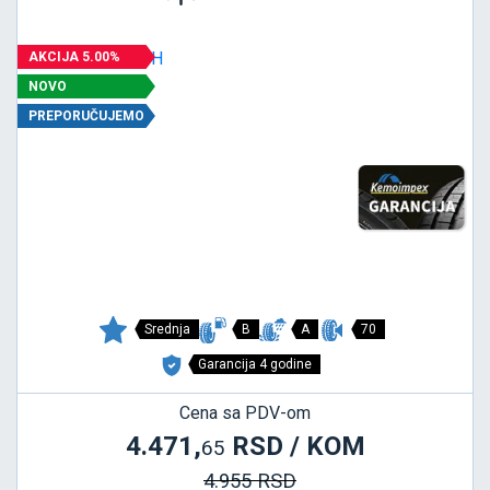
AKCIJA 5.00%
NOVO
PREPORUČUJEMO
Srednja
B
A
70
Garancija 4 godine
Cena sa PDV-om
4.471,
RSD / KOM
65
4.955 RSD