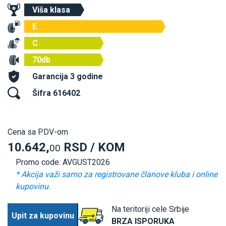
Viša klasa
E
C
70db
Garancija 3 godine
Šifra 616402
Cena sa PDV-om
10.642,
RSD / KOM
00
Promo code: AVGUST2026
* Akcija važi samo za registrovane članove kluba i online
kupovinu.
Na teritoriji cele Srbije
Upit za kupovinu
BRZA ISPORUKA