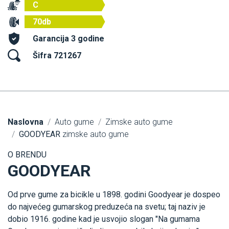
C
70db
Garancija 3 godine
Šifra 721267
Naslovna
Auto gume
Zimske auto gume
GOODYEAR
zimske auto gume
O BRENDU
GOODYEAR
Od prve gume za bicikle u 1898. godini Goodyear je dospeo
do najvećeg gumarskog preduzeća na svetu; taj naziv je
dobio 1916. godine kad je usvojio slogan "Na gumama