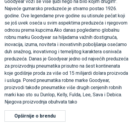
Goodyear vozi se više ljudi nego na bilo kojim drugim".
Najveće gumarsko preduzeće je stvarno postao 1926.
godine. Ove legendarne prve godine su utisnule pečat koji
se još uvek oseća u svim aspektima preduzeća i njegovom
odnosu prema kupcima.Ako danas pogledamo globalnu
robnu marku Goodyear sa hiljadama važnih dostignuća,
inovacija, izuma, noviteta i inovativnih poboljšanja osećamo
duh snažnog, inovativnog i temeljitog karaktera osnivača
preduzeća. Danas je Goodyear jedno od najvećih preduzeća
za proizvodnju pneumatika prisutno na šest kontinenata
koje godišnje proda za više od 15 milijardi dolara proizvoda
i usluga. Pored pneumatika robne marke Goodyear,
proizvodi takođe pneumatike više drugih cenjenih robnih
marki kao sto su Dunlop, Kelly, Fulda, Lee, Sava i Debica.
Njegova proizvodnja obuhvata tako
Opširnije o brendu