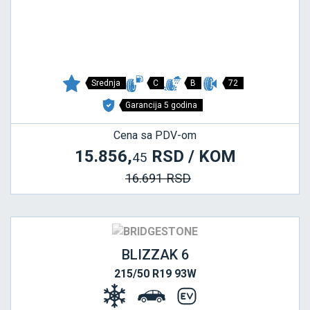
Srednja
C
B
72
Garancija 5 godina
Cena sa PDV-om
15.856,
RSD / KOM
45
16.691 RSD
BLIZZAK 6
215/50 R19 93W