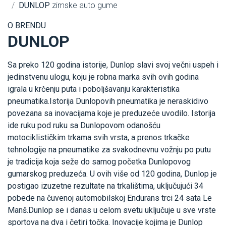
DUNLOP
zimske auto gume
O BRENDU
DUNLOP
Sa preko 120 godina istorije, Dunlop slavi svoj večni uspeh i
jedinstvenu ulogu, koju je robna marka svih ovih godina
igrala u krčenju puta i poboljšavanju karakteristika
pneumatika.Istorija Dunlopovih pneumatika je neraskidivo
povezana sa inovacijama koje je preduzeće uvodilo. Istorija
ide ruku pod ruku sa Dunlopovom odanošću
motociklističkim trkama svih vrsta, a prenos trkačke
tehnologije na pneumatike za svakodnevnu vožnju po putu
je tradicija koja seže do samog početka Dunlopovog
gumarskog preduzeća. U ovih više od 120 godina, Dunlop je
postigao izuzetne rezultate na trkalištima, uključujući 34
pobede na čuvenoj automobilskoj Endurans trci 24 sata Le
Manš.Dunlop se i danas u celom svetu uključuje u sve vrste
sportova na dva i četiri točka. Inovacije kojima je Dunlop