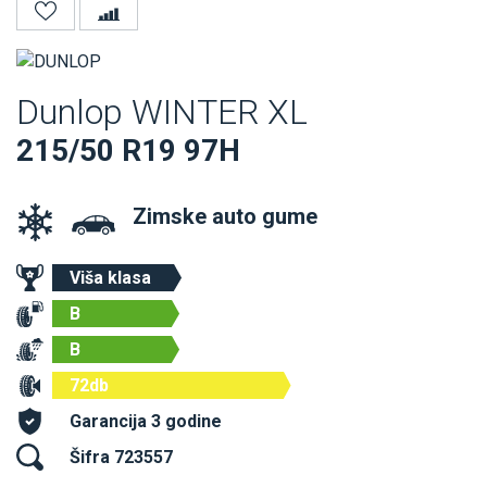
Dunlop WINTER XL
215/50 R19 97H
Zimske auto gume
Viša klasa
B
B
72db
Garancija 3 godine
Šifra 723557