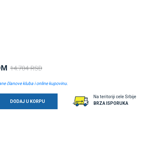
OM
14.704 RSD
ane članove kluba i online kupovinu.
Na teritoriji cele Srbije
DODAJ U KORPU
BRZA ISPORUKA