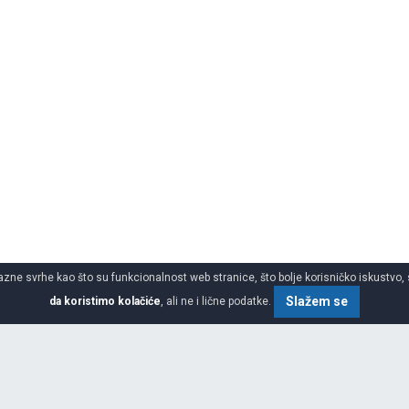
azne svrhe kao što su funkcionalnost web stranice, što bolje korisničko iskustvo, 
Slažem se
da koristimo kolačiće
, ali ne i lične podatke.
uto gume