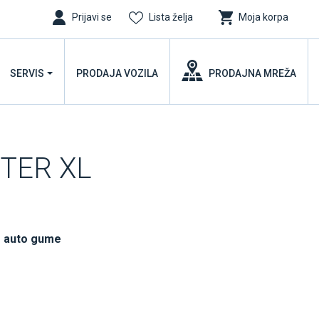
Prijavi se
Lista želja
Moja korpa
SERVIS
PRODAJA VOZILA
PRODAJNA MREŽA
NTER XL
 auto gume