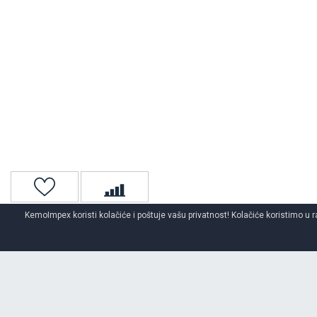
KemoImpex koristi kolačiće i poštuje vašu privatnost! Kolačiće koristimo u r
Naslovna
Auto gume
Zimske auto gume
DUNLOP
zimske a