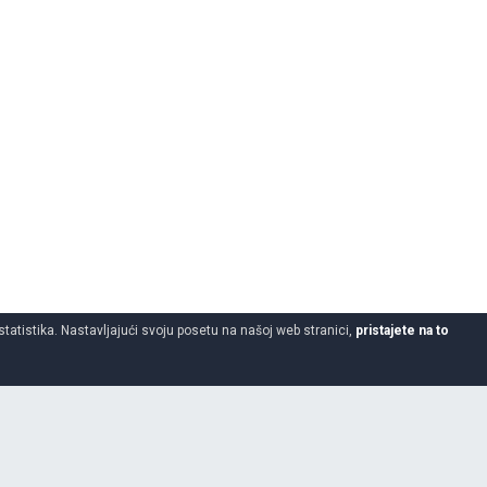
statistika. Nastavljajući svoju posetu na našoj web stranici,
pristajete na to