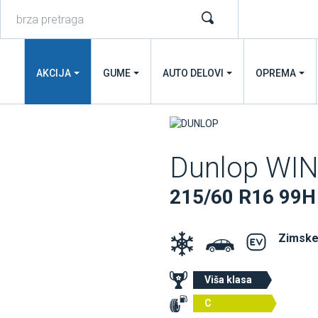
AKCIJA
GUME
AUTO DELOVI
OPREMA
Dunlop WI
215/60 R16 99H
Zimske
Viša klasa
C