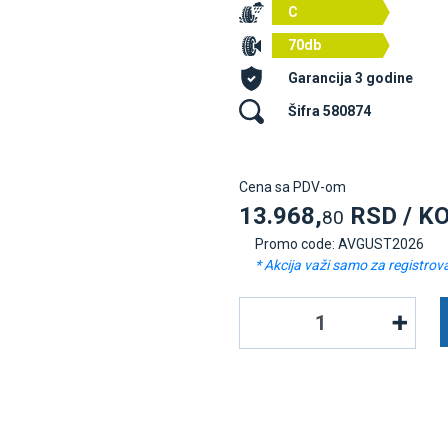
C
70db
Garancija 3 godine
Šifra 580874
Cena sa PDV-om
13.968,
RSD / K
80
Promo code: AVGUST2026
* Akcija važi samo za registrov