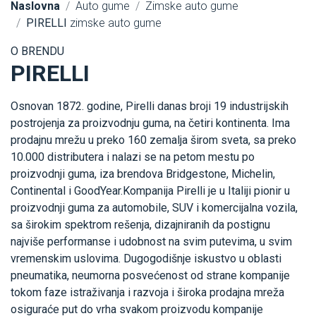
Naslovna
Auto gume
Zimske auto gume
PIRELLI
zimske auto gume
O BRENDU
PIRELLI
Osnovan 1872. godine, Pirelli danas broji 19 industrijskih
postrojenja za proizvodnju guma, na četiri kontinenta. Ima
prodajnu mrežu u preko 160 zemalja širom sveta, sa preko
10.000 distributera i nalazi se na petom mestu po
proizvodnji guma, iza brendova Bridgestone, Michelin,
Continental i GoodYear.Kompanija Pirelli je u Italiji pionir u
proizvodnji guma za automobile, SUV i komercijalna vozila,
sa širokim spektrom rešenja, dizajniranih da postignu
najviše performanse i udobnost na svim putevima, u svim
vremenskim uslovima. Dugogodišnje iskustvo u oblasti
pneumatika, neumorna posvećenost od strane kompanije
tokom faze istraživanja i razvoja i široka prodajna mreža
osiguraće put do vrha svakom proizvodu kompanije