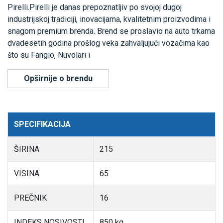
Pirelli.Pirelli je danas prepoznatljiv po svojoj dugoj
industrijskoj tradiciji, inovacijama, kvalitetnim proizvodima i
snagom premium brenda. Brend se proslavio na auto trkama
dvadesetih godina prošlog veka zahvaljujući vozačima kao
što su Fangio, Nuvolari i
Opširnije o brendu
SPECIFIKACIJA
ŠIRINA
215
VISINA
65
PREČNIK
16
INDEKS NOSIVOSTI
850 kg