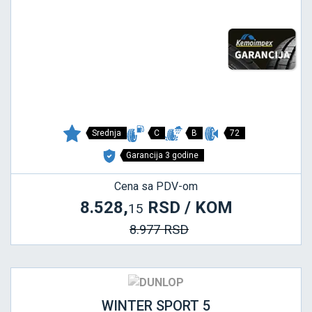
Srednja
C
B
72
Garancija 3 godine
Cena sa PDV-om
8.528,
RSD / KOM
15
8.977 RSD
WINTER SPORT 5