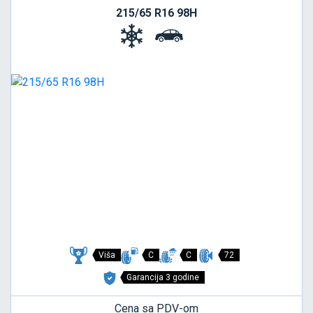
215/65 R16 98H
Viša
C
C
72
Garancija 3 godine
Cena sa PDV-om