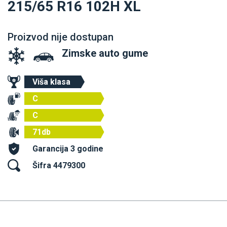
215/65 R16 102H XL
Proizvod nije dostupan
Zimske auto gume
Viša klasa
C
C
71db
Garancija 3 godine
Šifra 4479300