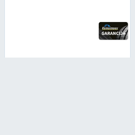
Srednja
C
B
71
Garancija 4 godine
Cena sa PDV-om
9.387,
RSD / KOM
90
9.882 RSD