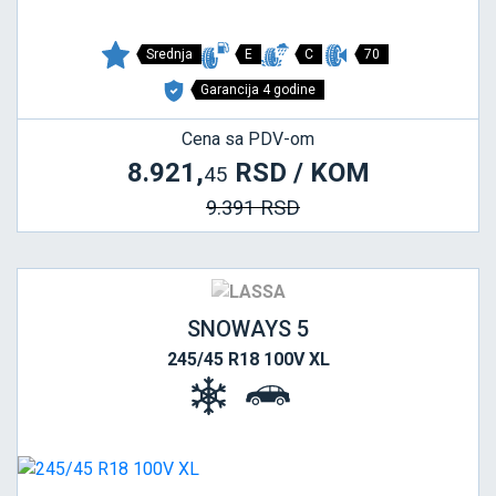
Srednja
E
C
70
Garancija 4 godine
Cena sa PDV-om
8.921,
RSD / KOM
45
9.391 RSD
SNOWAYS 5
245/45 R18 100V XL