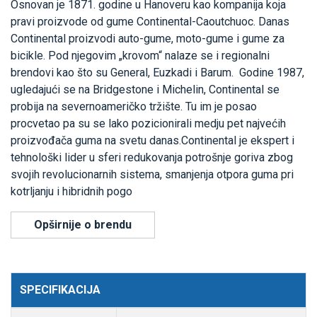
Osnovan je 1871. godine u Hanoveru kao kompanija koja
pravi proizvode od gume Continental-Caoutchuoc. Danas
Continental proizvodi auto-gume, moto-gume i gume za
bicikle. Pod njegovim „krovom“ nalaze se i regionalni
brendovi kao što su General, Euzkadi i Barum. Godine 1987,
ugledajući se na Bridgestone i Michelin, Continental se
probija na severnoameričko tržište. Tu im je posao
procvetao pa su se lako pozicionirali medju pet najvećih
proizvođača guma na svetu danas.Continental je ekspert i
tehnološki lider u sferi redukovanja potrošnje goriva zbog
svojih revolucionarnih sistema, smanjenja otpora guma pri
kotrljanju i hibridnih pogo
Opširnije o brendu
SPECIFIKACIJA