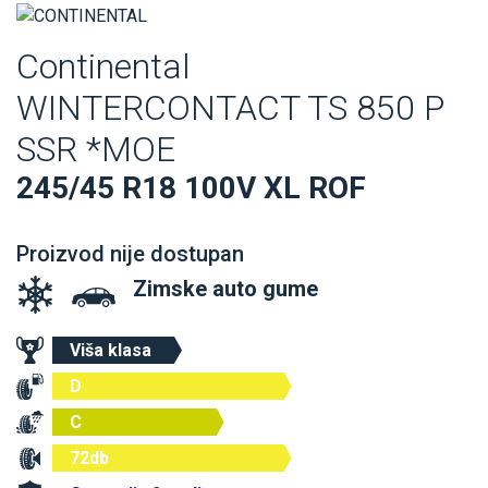
Continental
WINTERCONTACT TS 850 P
SSR *MOE
245/45 R18 100V XL ROF
Proizvod nije dostupan
Zimske auto gume
Viša klasa
D
C
72db