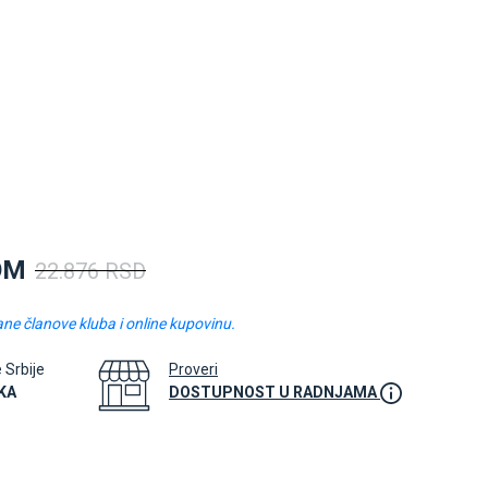
OM
22.876 RSD
ane članove kluba i online kupovinu.
e Srbije
Proveri
KA
DOSTUPNOST U RADNJAMA