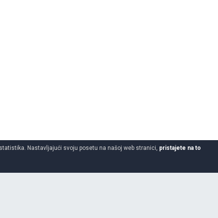
statistika. Nastavljajući svoju posetu na našoj web stranici,
pristajete na to