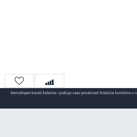
KemoImpex koristi kolačiće i poštuje vašu privatnost! Kolačiće koristimo u r
Naslovna
Auto gume
Zimske auto gume
KUMHO