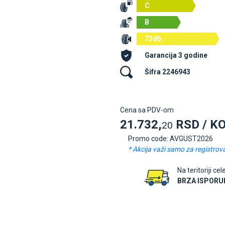
C
B
73db
Garancija 3 godine
Šifra 2246943
Cena sa PDV-om
21.732,
RSD / K
20
Promo code: AVGUST2026
* Akcija važi samo za registrov
Na teritoriji cel
BRZA ISPORU