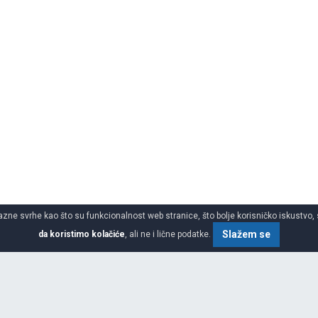
azne svrhe kao što su funkcionalnost web stranice, što bolje korisničko iskustvo, 
Slažem se
da koristimo kolačiće
, ali ne i lične podatke.