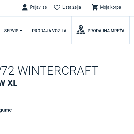
Prijavi se
Lista želja
Moja korpa
SERVIS
PRODAJA VOZILA
PRODAJNA MREŽA
72 WINTERCRAFT
W XL
 gume